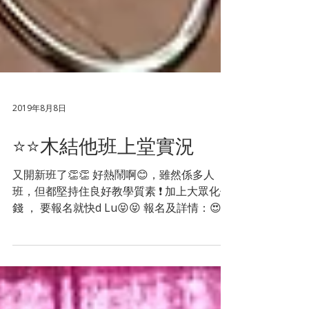
2019年8月8日
⭐️⭐️木結他班上堂實況
又開新班了👏👏 好熱鬧啊😊，雖然係多人
班，但都堅持住良好教學質素 ❗️ 加上大眾化價
錢 ， 要報名就快d Lu😝😝 報名及詳情：😍
https://www.starmusic.hk/guitarcourse 立
即查詢👉👉：http://bit.ly/2t7A...