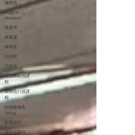
陳奕迅
Supper
Moment
吳業坤
林家謙
林奕匡
許廷鏗
方皓玟
班制木結他課
程
班制流行鼓課
程
結他維修及
Setup
歌唱課程
木結他課程