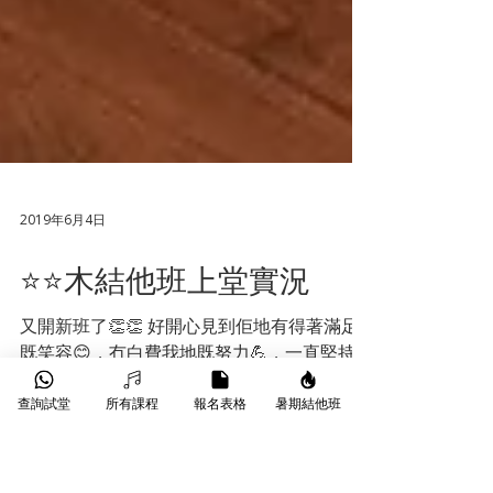
2019年6月4日
⭐️⭐️木結他班上堂實況
查詢試堂
所有課程
報名表格
暑期結他班
又開新班了👏👏 好開心見到佢地有得著滿足
既笑容😊，冇白費我地既努力💪，一直堅持