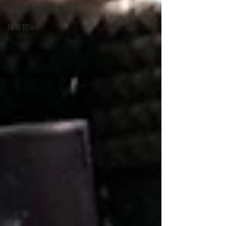
陳柏宇
陳卓賢Ian