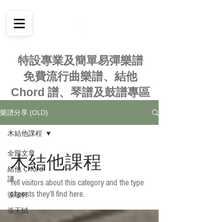
特設專業及簡單易彈樂譜
免費流行曲樂譜、結他
Chord 譜、琴譜及鼓譜專區
樂譜分享 (OLD)
木結他課程
全部文章
木結他課程
結他 Chord
譜
Tell visitors about this category and the type
of posts they’ll find here.
張敬軒
張天賦