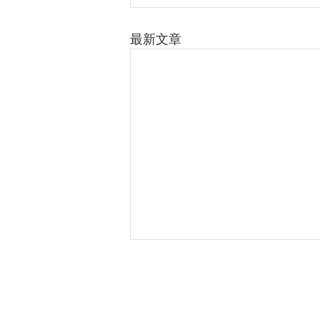
最新文章
©版權所有