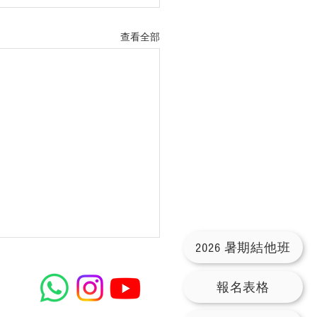
查看全部
2026 暑期結他班
報名表格