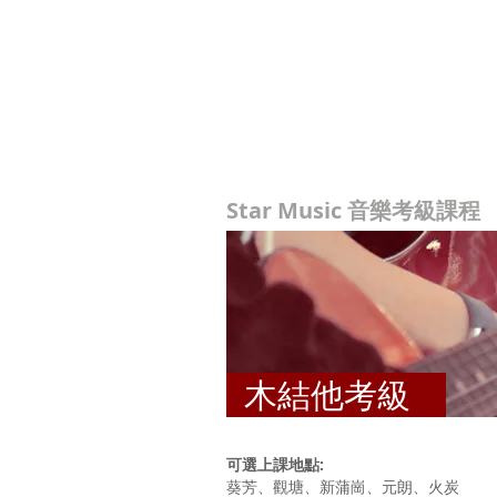
個人課程
班際課程
Star Music 音樂
考級
課程
木結他課程
木結他考級
可選上課地點:
葵芳、觀塘、新蒲崗、元朗、火炭