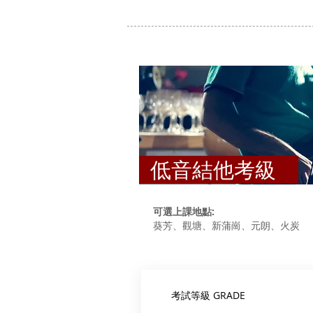
低音結他考級
可選上課地點:
葵芳、觀塘、新蒲崗、元朗、火炭
考試等級 GRADE