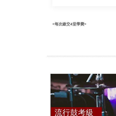
<每次繳交4堂學費>
流行鼓考級