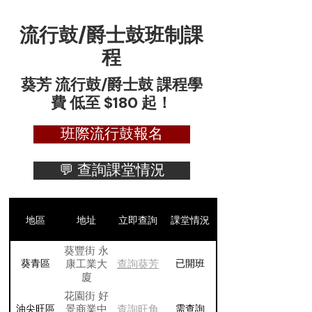
流行鼓/爵士鼓班制課
程
葵芳 流行鼓/爵士鼓 課程學
費 低至 $180 起！
班際流行鼓報名
💬 查詢課堂情況
地區
地址
立即查詢
課堂情況
葵豐街 永
康工業大
查詢葵芳
葵青區
已開班
廈
花園街 好
景商業中
查詢旺角
油尖旺區
需查詢