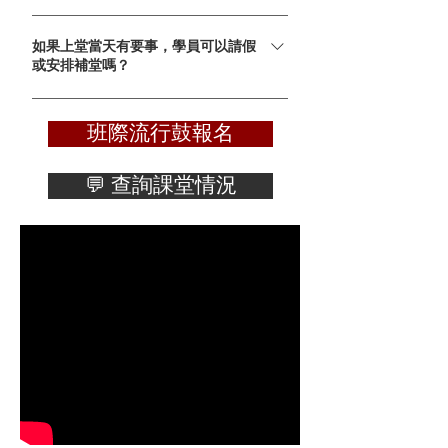
樂旅程。想了解最近的配對成班情況？立即
商業中心、葵芳永康工業大廈、新蒲崗同德工業
Star Music 的導師團隊全部經過嚴格挑選。如果
WhatsApp 97909353 查詢。
大廈、屯門得利工業中心、元朗嘉華工業大廈、
如果上堂當天有要事，學員可以請假
想擁有更頂尖的實戰視野，我們的「星級導師」
沙田/火炭富昌中心，以及觀塘興業街與偉業街多
或安排補堂嗎？
均為業界音樂人，曾參與著名巨星（如五月天、
個據點。
鄭秀文、Dear Jane、RubberBand）的演唱會或
可以。事假方面，學員只需於課堂前 24 小時通
錄音室工作，能為想深造或考級的學員傳授獨家
知請假，即可預約補堂。病假方面，即使是即日
班際流行鼓報名
業界實戰技巧。
請假，只要能提供有效醫生紙證明，我們亦會為
學員安排補堂，保障學員權益。
💬 查詢課堂情況