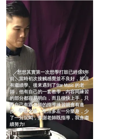
想想其實第一次想學打鼓已經係7年
前。當時初次接觸感覺並不良好，就沒
有繼續學。後來遇到了Star Music 的老
師，他有自己的一套教學，內容同練習
的部分都容易明白，而且很快上手，只
要自己有跟老師的指導練習就會有進
步。學鼓之後，生活多左一分樂趣，少
了一分沉悶，多謝老師既指導，我會繼
續努力!