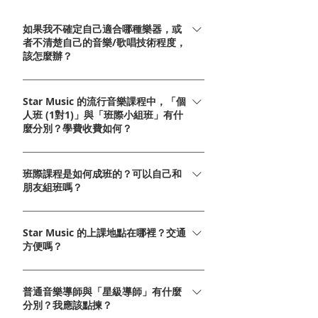
如果我不確定自己適合哪種樂器，或
者不清楚自己的音樂/歌唱技術程度，
該怎麼辦？
放心！我們非常鼓勵學員在報名前先透過
Star Music 的流行音樂課程中，「個
WhatsApp 專線 97909353 聯絡我們的專業課程
人班 (1對1)」與「班際小組班」有什
顧問諮詢。我們可以為你分析興趣，並為你安排
麼分別？學費收費如何？
一堂無壓力的「新人試堂體驗」，由業界導師面
對面幫你評估最適合的學習方向與程度。
兩者各有優勢，滿足不同學員需求： 1對1個人
班際課程是如何成班的？可以自己和
班：主打個人化度身訂造進度，上課時間極具彈
朋友組班嗎？
性，學員可以逐堂與導師夾期，最適合返工輪
班、收工時間不穩定或想短期內突破瓶頸的學
我們的班際小組課程彈性非常大，只要 2人或以
員。 班際小組班：小班教學互動性高，整體學費
Star Music 的上課地點在哪裡？交通
上即可成班！學員可以選擇與同學、朋友或家人
收費較便宜，CP值極高，非常適合預算有限或喜
方便嗎？
「自組班別」，享受專屬的練習時光；如果你只
歡熱鬧學習氣氛的學員。 歡迎 WhatsApp
有一個人報名也不用擔心，Star Music 的團隊會
Star Music 是全港熱門的專業音樂學校，全港擁
97909353 獲取最新 1對1 試堂優惠及班際收費
全力幫忙進行「學員程度配對」，幫你尋找年
普通音樂導師與「星級導師」有什麼
有多間鄰近港鐵站的分校，方便成人及兒童學員
表。
齡、程度相若的同學一起上堂，讓你輕鬆展開音
分別？我應該點揀？
下班或放學後學樂器。分校地點包括：旺角好景