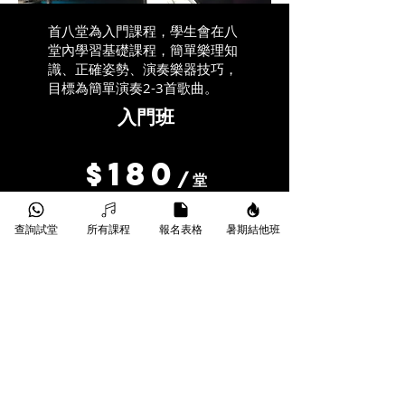
首八堂為入門課程，學生會在八
堂內學習基礎課程，簡單樂理知
識、正確姿勢、演奏樂器技巧，
目標為簡單演奏2-3首歌曲。
入門班
$180
/堂
​每月四堂
查詢試堂
所有課程
報名表格
暑期結他班
3-4人/班
*每次繳交4堂學費
初班