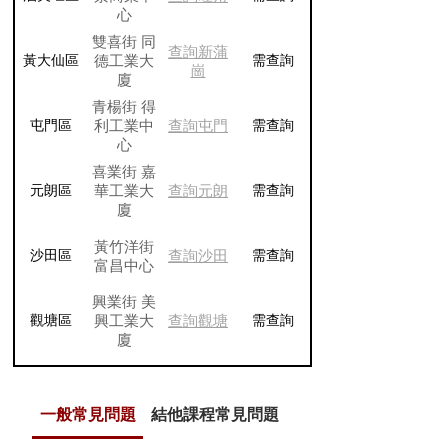
心
雙喜街 同
查詢新蒲
德工業大
黃大仙區
需查詢
崗
廈
青楊街 得
利工業中
查詢屯門
屯門區
需查詢
心
喜業街 嘉
華工業大
查詢元朗
元朗區
需查詢
廈
黃竹洋街
查詢沙田
沙田區
需查詢
富昌中心
興業街 美
興工業大
查詢觀塘
觀塘區
需查詢
廈
一般常見問題
結他課程常見問題
流行鼓課程常見問題