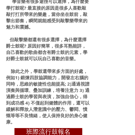
學音樂有很多途徑可以選擇，為什麼要
學打鼓呢? 最直接的原因是很多人喜歡敲
敲打打所帶來的樂趣，當你坐在鼓前，敲
擊出節奏，瞬間就能感受到敲擊樂帶來的
魅力和震撼。
但敲擊樂都還有很多選擇，為什麼選擇
爵士鼓呢? 原因好簡單，很多耳熟能詳，
自己喜歡的歌曲都含有爵士鼓的元素，學
好爵士鼓就可以玩自己喜歡的音樂。
除此之外，學鼓還帶來多方面的好處，
例如1) 鍛煉四肢協調能力，開發左右腦的
同時，思維的敏捷性也能提高; 2)通過視譜
演奏與循環、疊加訓練，培養注意力 3) 通
過爵士鼓的學習與表演，加強自信心，得
到成功感 4) 不僅起到健體的作用，還可以
緩解和釋放人潛意識中的壓力、鬱悶、憤
慨等等不良情緒，使人保持良好的身心健
康。
班際流行鼓報名