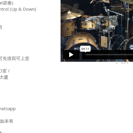
at節奏)
rol (Up & Down)
用
堂，每節約
員可先填寫可上堂
室 /
大廈
tsapp
，如未有