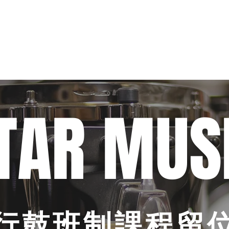
暑期課程
樂器考級
星級導師
音樂中心
結他維修
租用
TAR MUS
行鼓班制課程留