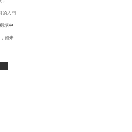
費；
月的入門
/觀塘中
回，如未