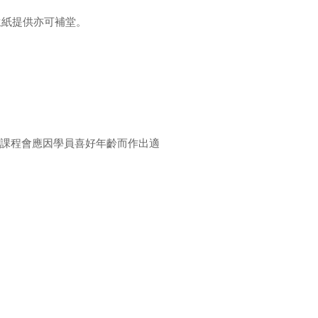
生紙提供亦可補堂。
，課程會應因學員喜好年齡而作出適