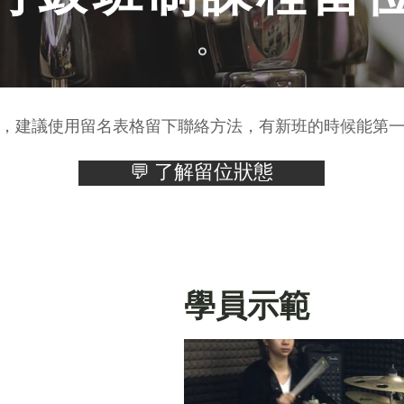
，建議使用留名表格留下聯絡方法，有新班的時候能第
💬 了解留位狀態
​學員示範