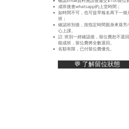
確認Email資料無誤後邀交$100留位
成班後會whatsapp約上堂時間；
如時間不可，也可提早報名再下一個
班；
確認班別後，按指定時間親身來葵芳
心上課。
註: 班別一經確認後，留位費恕不退
能成班，留位費將全數退回。
​名額有限，已付留位費優先。
💬 了解留位狀態