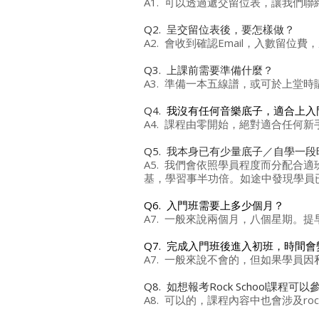
​A1. 可以透過遞交留位表，讓我們聯絡
​Q2. 呈交留位表後，要怎樣做？
A2. 會收到確認Email，入數留位
Q3. 上課前需要準備什麼？
A3. 準備一本五線譜，或可於上堂時
Q4.
我沒有任何音樂底子，適合上入
A4. 課程由零開始，絕對適合任何新
Q5. 我本身已有少量底子／自學一
A5. 我們會依照學員程度而分配
基，學習事半功倍。如途中發現學員
Q6. 入門班需要上多少個月？
A7. 一般來說兩個月，八個星期。
Q7. 完成入門班後進入初班，時間會
A7. 一般來說不會的，但如果學員
Q8. 如想報考Rock School課程可
A8. 可以的，課程內容中也會涉及roc