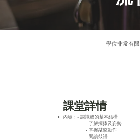
學位非常有限
課堂詳情
內容：- 認識鼓的基本結構
- 了解握捧及姿勢
- 掌握敲擊動作
- 閱讀鼓譜