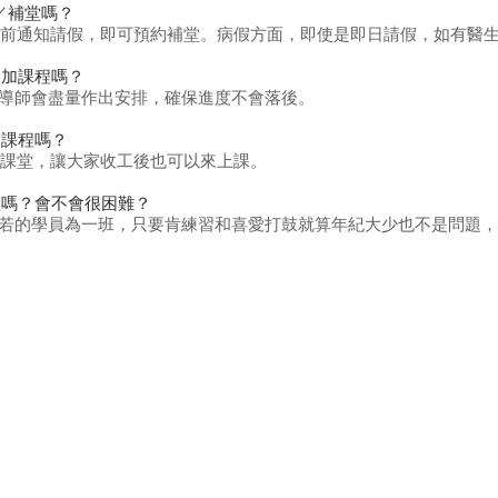
／補堂嗎？
4 小時前通知請假，即可預約補堂。病假方面，即使是即日請假，如有醫
參加課程嗎？
師，導師會盡量作出安排，確保進度不會落後。
加課程嗎？
30 的課堂，讓大家收工後也可以來上課。
程嗎？會不會很困難？
齡相若的學員為一班，只要肯練習和喜愛打鼓就算年紀大少也不是問題