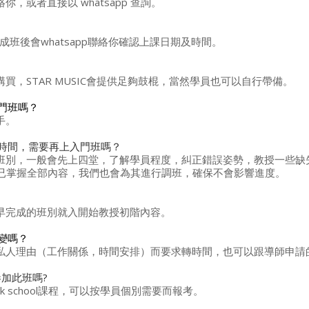
你，或者直接以 whatsapp 查詢。
費，成班後會whatsapp聯絡你確認上課日期及時間。
購買，STAR MUSIC會提供足夠鼓棍，當然學員也可以自行帶備。
門班嗎？
手。
段時間，需要再上入門班嗎？
合適班別，一般會先上四堂，了解學員程度，糾正錯誤姿勢，教授一些
已掌握全部內容，我們也會為其進行調班，確保不會影響進度。
提早完成的班別就入開始教授初階內容。
變嗎？
因私人理由（工作關係，時間安排）而要求轉時間，也可以跟導師申請
以參加此班嗎?
k school課程，可以按學員個別需要而報考。