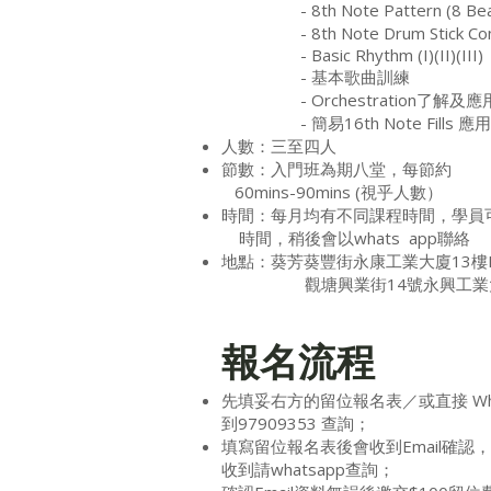
- 8th Note Pattern (8 Be
​ - 8th Note Drum Stick Cont
- Basic Rhythm (I)(II)(III)
- 基本歌曲訓練
- Orchestration了解及應
​ - 簡易16th Note Fills 應用
人數：三至四人
節數：入門班為期八
60mins-90mins (視乎人數）
時間：每月均有不同課程時間，學
時間，稍後會以whats app聯絡
地點：葵芳葵豐街永康工業大廈13樓D
​ 觀塘興業街14號永興工業
報名流程
先填妥右方的留位報名表／或直接 Wha
到97909353 查詢；
填寫留位報名表後會收到Email確認
收到請whatsapp查詢；