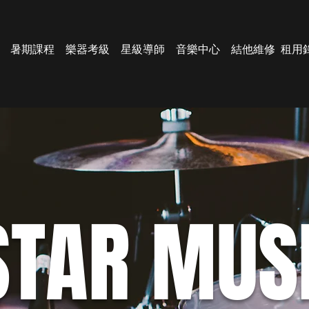
暑期課程
樂器考級
星級導師
音樂中心
結他維修
租用
STAR MUS