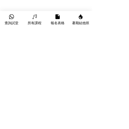
查詢試堂
所有課程
報名表格
暑期結他班
​葵芳葵豐街18-26號永康工業大廈
WhatsApp |
9790 9353
Phone |
3172 1764
Email |
info@starmusichongkong.com
©版權所有