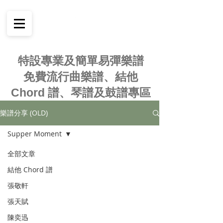
特設專業及簡單易彈樂譜
免費流行曲樂譜、結他
Chord 譜、琴譜及鼓譜專區
樂譜分享 (OLD)
Supper Moment
全部文章
結他 Chord 譜
張敬軒
張天賦
陳奕迅