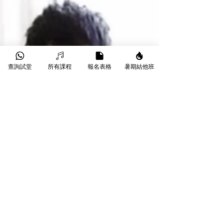
Moment - 小伙子(chord結他譜) Verse1 E
Emaj7/D# E7/D 小伙子 長大了 C# A B E
在世事難料的森林 尋覓理想事 G# C#m 愈向
著青春走遠 A B7 愈容易孤單 你
可有發現 Verse2
查詢試堂
所有課程
報名表格
暑期結他班