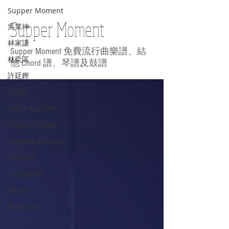
Supper Moment
Supper Moment
吳業坤
林家謙
Supper Moment 免費流行曲樂譜、結
林奕匡
他 Chord 譜、琴譜及鼓譜
許廷鏗
方皓玟
班制木結他課程
班制流行鼓課程
結他維修及Setup
歌唱課程
木結他課程
陳柏宇
陳卓賢Ian