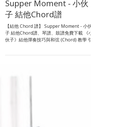
4月18日
Supper Moment - 小伙
子 結他Chord譜
【結他 Chord 譜】 Supper Moment - 小伙
子 結他Chord譜、琴譜、鼓譜免費下載 《小
伙子》結他彈奏技巧與和弦 (Chord) 教學 引
言： 準備好練習了嗎？這份免費樂譜包含了
完整的結他和弦、掃弦 (Strumming) 指法與
節奏建議。這首歌的情感起伏較大，部分和弦
轉換可能會考驗你的手指靈活度。如果在 F
Chord (大橫按) 或複雜的過門節奏上遇到困
難，千萬不要灰心！ 想老師親自示範點樣
彈？唔識點轉 Chord？ 立即 WhatsApp Star
Music 即時解答！更可安排合適星級導師，試
堂優惠低至 $180 起！ 👉 立即了解 木結他 1
對 1 課程 或 班際木結他課程 Supper