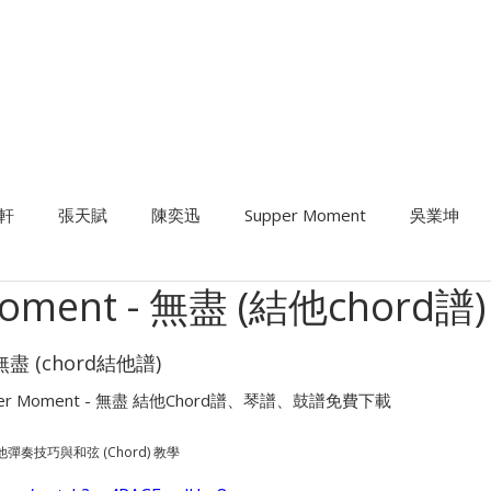
暑期課程
樂器考級
星級導師
音樂中心
結他維修
租用
軒
張天賦
陳奕迅
Supper Moment
吳業坤
Moment - 無盡 (結他chord譜)
結他課程
班制流行鼓課程
結他維修及Setup
歌唱課
 無盡 (chord結他譜)
pper Moment - 無盡 結他Chord譜、琴譜、鼓譜免費下載
結他彈奏技巧與和弦 (Chord) 教學