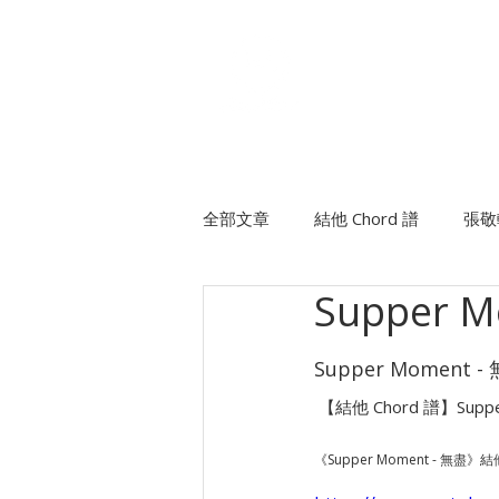
個人課程
班際課程
全部文章
結他 Chord 譜
張敬
Supper 
許廷鏗
方皓玟
班制木
Supper Moment -
陳柏宇
陳卓賢Ian
 【結他 Chord 譜】Su
《Supper Moment - 無盡》