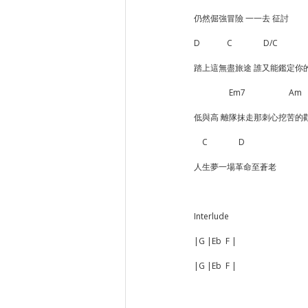
仍然倔強冒險 一一去 征討
D             C               D/C      
踏上這無盡旅途 誰又能鑑定你
                 Em7     　            Am 
低與高 離隊抹走那刺心挖苦的
    C               D   　   
人生夢一場革命至蒼老
Interlude
|G |Eb  F |
|G |Eb  F |