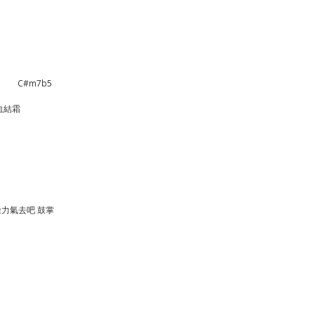
us2         C#m7b5
血結霜
D       　　 
力氣去吧 鼓掌