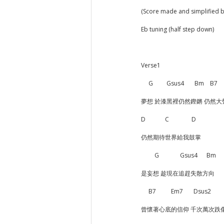
(Score made and simplified 
Eb tuning (half step down)
Verse1
     G         Gsus4       Bm    B7 
夢想 於漆黑裡仍然鏗鏘 仍然大
D     　    C     　      D
仍然期待世界給我鼓掌
         G              Gsus4　  Bm
是妄想 趁現在追趕失散方向
     B7          Em7       Dsus2   
曾懷著心底的信仰 千次萬次跌