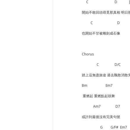
     C                              D
開始不敢回頭尋覓那真相 明日
          C                            D
也開始不甘被雕刻成石像
Chorus
                 C                  D/C          
踏上這無盡旅途 過去飄散消散
Bm                     Em7
 重燃起 重燃點起鼓舞
             Am7                 D7
或許到最後沒有完美句號
                     G         G/F#  Em7