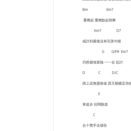
Bm                     Em7
 重燃起 重燃點起鼓舞
             Am7                 D7
或許到最後沒有完美句號
                      G        G/F#  Em7
仍然倔強冒險 一一去 征討
D               C             D/C      
踏上這無盡旅途 誰又能鑑定你
                  E   
來提步 壯闊跑道
            C
合十雙手去禱告