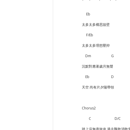
     Eb
太多太多構思踫壁
     F/Eb
太多太多理想壓抑
    Dm        　　       G
沉默對應著歲月無聲
    Eb                         D
天空 尚有片夕陽帶領
Chorus2
        C                           D/C          
踏上這無盡旅途 過去飄散消散