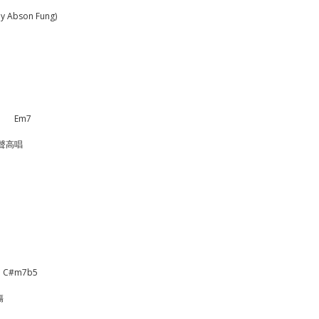
by Abson Fung)
  　    Em7   
聲高唱
       C#m7b5
傷