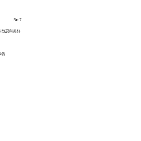
　　　           Bm7
的醜惡與美好
勸告