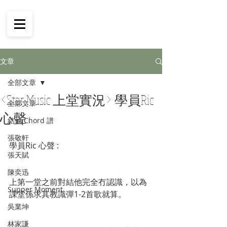
文章
全部文章
<Star Music 上堂實況> 學員Ric
全部文章
心聲 :
結他 Chord 譜
張敬軒
學員Ric 心聲 : 
張天賦
陳奕迅
上第一堂之前對結他完全冇認識，以為
Supper Moment
課堂係求其教識彈1-2首歌就算。
吳業坤
林家謙