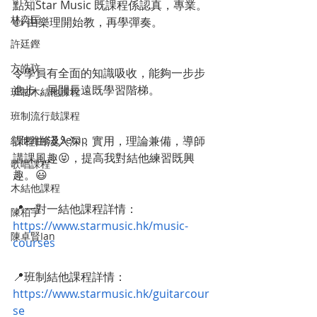
點知Star Music 既課程係認真，專業。
林奕匡
👍 由樂理開始教，再學彈奏。
許廷鏗
方皓玟
令學員有全面的知識吸收，能夠一步步
進步，展開長遠既學習階梯。
班制木結他課程
班制流行鼓課程
結他維修及Setup
課程由淺入深，實用，理論兼備，導師
講課風趣😝，提高我對結他練習既興
歌唱課程
趣。😃
木結他課程
📍一對一結他課程詳情： 
陳柏宇
https://www.starmusic.hk/music-
陳卓賢Ian
courses
📍班制結他課程詳情： 
https://www.starmusic.hk/guitarcour
se