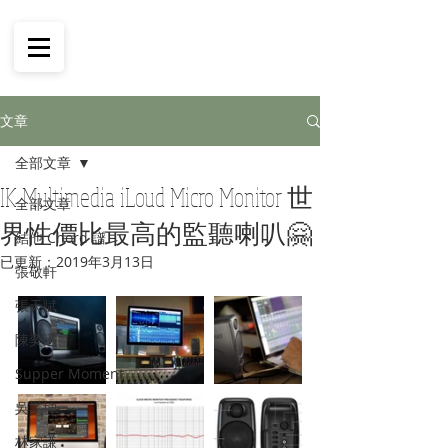
文章
全部文章
IK Multimedia iLoud Micro Monitor 世
全部文章
界性價比最高的監聽喇叭🤗
結他 Chord 譜
已更新：
2019年3月13日
張敬軒
張天賦
陳奕迅
Supper Moment
吳業坤
林家謙