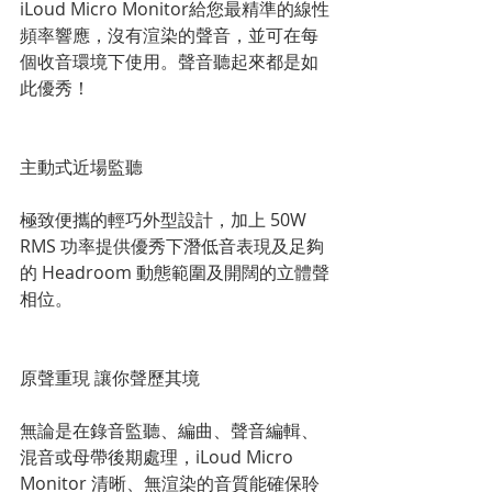
iLoud Micro Monitor給您最精準的線性
頻率響應，沒有渲染的聲音，並可在每
個收音環境下使用。聲音聽起來都是如
此優秀！
主動式近場監聽
極致便攜的輕巧外型設計，加上 50W 
RMS 功率提供優秀下潛低音表現及足夠
的 Headroom 動態範圍及開闊的立體聲
相位。
原聲重現 讓你聲歷其境
無論是在錄音監聽、編曲、聲音編輯、
混音或母帶後期處理，iLoud Micro 
Monitor 清晰、無渲染的音質能確保聆