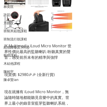
林奕匡
許廷鏗
方皓玟
班制木結他課程
班制流行鼓課程
IK Multimedia iLoud Micro Monitor 世
結他維修及Setup
界性價比最高的監聽喇叭-聆聽真實的聲
歌唱課程
音，感受前所未有的精準與強悍
木結他課程
陳柏宇
現貨價: $2980🎉🎉 (全新行貨)
陳卓賢Ian
現在就擁有 iLoud Micro Monitor，無
論隨時隨地都能聽見音樂中的真實。世
界上最小的錄音室藍芽監聽喇叭系統，