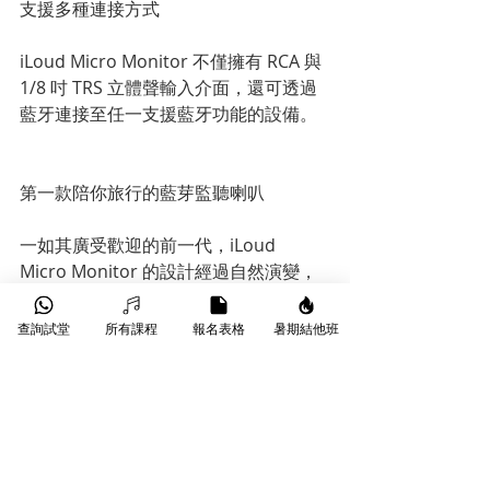
支援多種連接方式
iLoud Micro Monitor 不僅擁有 RCA 與 
1/8 吋 TRS 立體聲輸入介面，還可透過
藍牙連接至任一支援藍牙功能的設備。
第一款陪你旅行的藍芽監聽喇叭
一如其廣受歡迎的前一代，iLoud 
Micro Monitor 的設計經過自然演變，
提供了嶄新無與倫比的便攜監聽體驗。
iLoud Micro Monitors 專為小型工作空
查詢試堂
所有課程
報名表格
暑期結他班
間設計——宅錄工作室、小型錄音室、
或甚至是外出拜訪客戶及入住飯店房
間，立刻實境體驗錄音室監聽。
😃有意可 📱Whatsapp: 97909353查詢