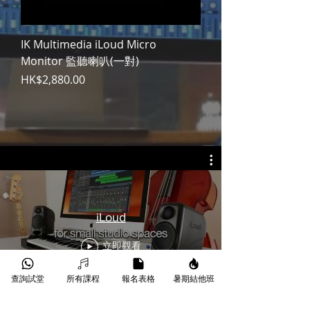
IK Multimedia iLoud Micro
Monitor 監聽喇叭(一對)
價格
HK$2,880.00
iLoud
立即觀看
查詢試堂
所有課程
報名表格
暑期結他班