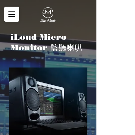
iLoud Micro
Monitor 監聽喇叭