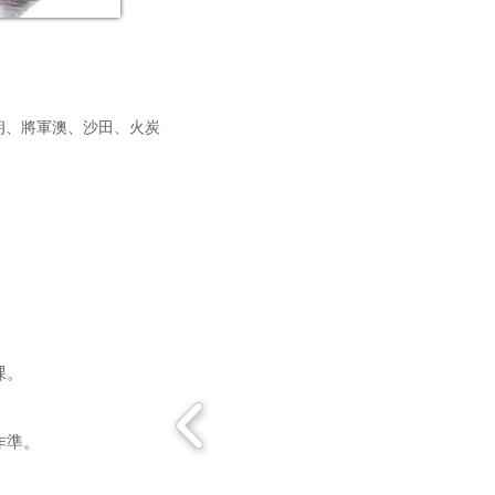
朗、將軍澳、沙田、火炭
課。
作準。