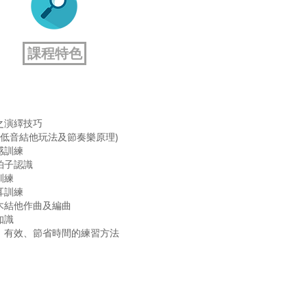
課程特色
之演繹技巧
合低音結他玩法及節奏樂原理)
感訓練
拍子認識
訓練
耳訓練
木結他作曲及編曲
知識
、有效、節省時間的練習方法