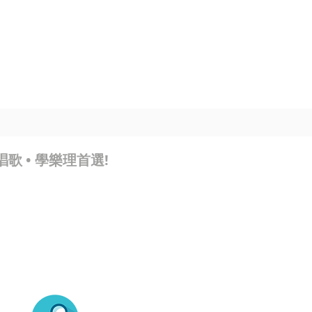
錄音室
租用練習室
更多
• 學唱歌 • 學樂理首選!