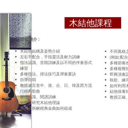
木結他課程
課程簡介 :
木結他結構及姿勢介紹
不同風格
左右手配合，手指靈活及耐力訓練
(例如:配
指法認識、音階訓練及以不同的伴奏形式
多種節奏
練習
多種複雜
多種指法、掃法技巧及彈奏要訣
即興演奏
自彈自唱
執歌、練
教授過百首中、港、台、日、韓及西方流
如何利用
行經典歌曲
結他保養
樂理知識、閱譜訓練
教授正確
分析及研究木結他理論
分析及拆解經典金曲如何組成