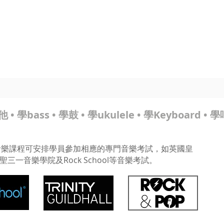
暑期課程
樂器考級
星級導師
音樂中心
結他維修
租用
 • 學bass • 學鼓 • 學ukulele • 學Keyboard 
sic 音樂課程可安排學員參加相應的專門音樂考試，如​英國皇
三一音樂學院及Rock School等音樂考試。