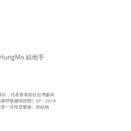
錄音室
租用練習室
更多
HungMo 結他手
勝出，代表香港前往台灣參與
著呼吸擴張狀態》EP，2016
「李拾壹一次性音樂會」的結他