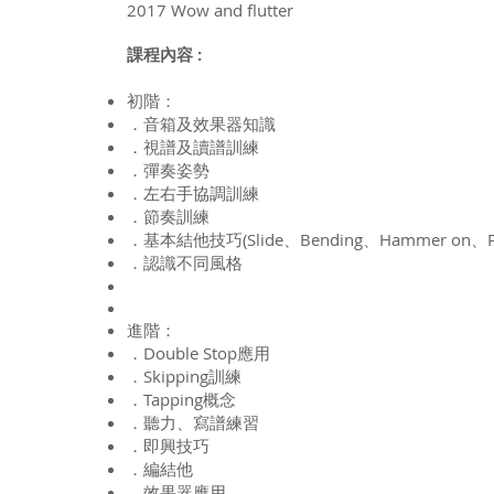
2017 Wow and flutter
課程內容 :
初階：
．音箱及效果器知識
．視譜及讀譜訓練
．彈奏姿勢
．左右手協調訓練
．節奏訓練
．基本結他技巧(Slide、Bending、Hammer on、Pul
．認識不同風格
進階：
．Double Stop應用
．Skipping訓練
．Tapping概念
．聽力、寫譜練習
．即興技巧
．編結他
．效果器應用