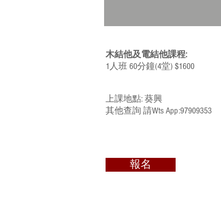
木結他及電結他課程:
1人班 60分鐘(4堂) $1600
​上課地點: 葵興
​其他查詢 請Wts App:97909353
報名