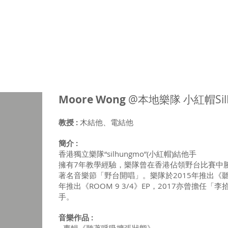
暑期課程
樂器考級
星級導師
音樂中心
結他維修
租用
Moore Wong
@本地樂隊 小紅帽Sil
教授 :
木結他、電結他
簡介 :
香港獨立樂隊“silhungmo”(小紅帽)結他手
擁有7年教學經驗，樂隊曾在香港佔領野台比賽中
著名音樂節「野台開唱」。樂隊於2015年推出《聽
年推出《ROOM 9 3/4》EP，2017亦曾擔任
手。
音樂作品 :