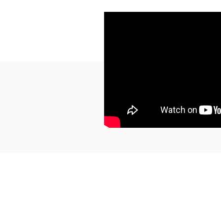
©版權所有
​葵芳葵豐街18-26號永康工業大廈