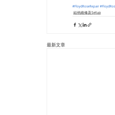
#FloydRoseRepair
#FloydRo
結他維修及Setup
最新文章