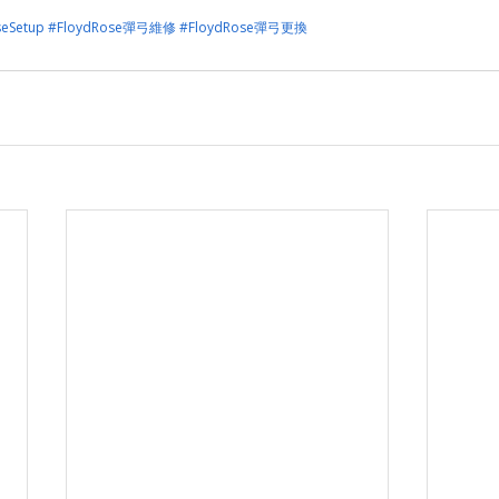
seSetup
#FloydRose彈弓維修
#FloydRose彈弓更換