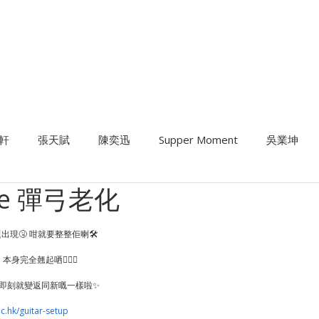
暑期課程
樂器考級
星級導師
音樂中心
結他維修
租用
軒
張天賦
陳奕迅
Supper Moment
吳業坤
ose 彈弓老化
結他課程
班制流行鼓課程
結他維修及Setup
歌唱課
現🤧 咁就要整整佢喇🛠
本身完全翹起哂🤦🏻‍♂️
，即刻就變返同新嘅一樣啦✨
c.hk/guitar-setup