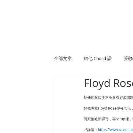
個人課程
班際課程
全部文章
結他 Chord 譜
張敬
Floyd R
許廷鏗
方皓玟
班制木
結他用耐咗少不免會有好多問題出
陳柏宇
陳卓賢Ian
好似呢枝Floyd Rose彈弓老化，
而家換咗新彈弓，再setup埋
📍詳情：
https://www.starmusi