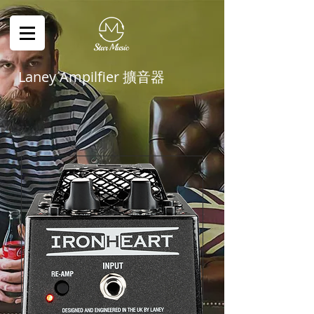
Laney Ampilfier 擴音器