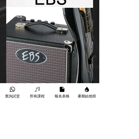
查詢試堂
所有課程
報名表格
暑期結他班
​葵芳葵豐街18-26號永康工業大廈