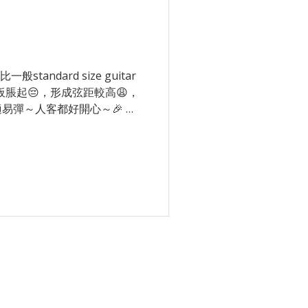
 , 比一般standard size guitar
板脹起😔，形成弦距較高😩，
易彈～人客都好開心～🎉 📍
hk...