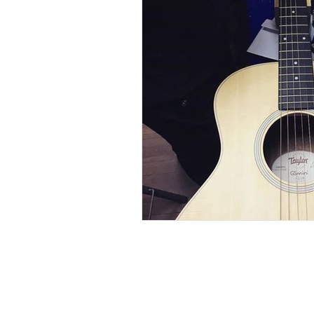
陳柏宇
陳卓賢Ian