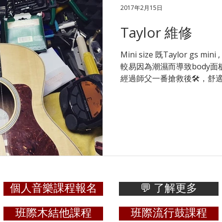
2017年2月15日
Taylor 維修
Mini size 既Taylor gs mini
較易因為潮濕而導致body面
經過師父一番搶救後🛠，舒適
詳情：https://www.starmusic.
個人音樂課程報名
💬 了解更多
班際木結他課程
班際流行鼓課程