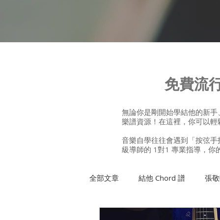
免費流行
無論你是剛開始學結他的新手、
樂譜資源！在這裡，你可以輕鬆找
音樂自學往往會遇到「按弦手指
級導師的 1對1 專業指導，
全部文章
結他 Chord 譜
張敬
許廷鏗
方皓玟
班制木