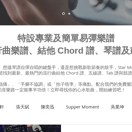
特設專業及簡單易彈樂譜
曲樂譜、結他 Chord 譜、琴譜
想搵琴譜自彈自唱的鍵盤手，還是想挑戰新歌節奏的鼓手，Star Mu
到最新、最熱門的流行曲結他 Chord 譜、五線譜、Tab 譜與鼓
痛」、「手腳不協調」或「拍子唔準」等痛點。配合我們的免費樂譜，再加上
你的音樂路一定能事半功倍！立即尋找你的心水歌曲，開始練習吧！
軒
張天賦
陳奕迅
Supper Moment
吳業坤
結他課程
班制流行鼓課程
結他維修及Setup
歌唱課程