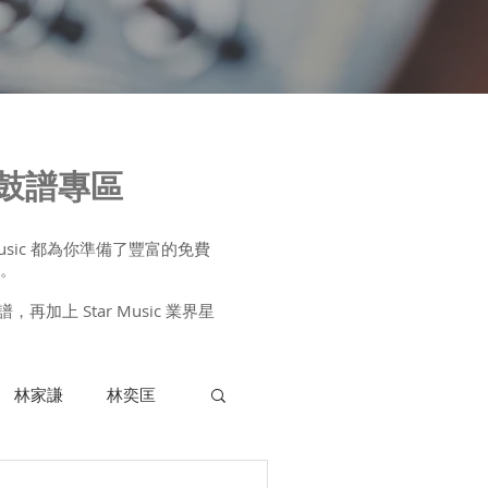
及鼓譜專區
sic 都為你準備了豐富的免費
譜。
 Star Music 業界星
林家謙
林奕匡
木結他課程