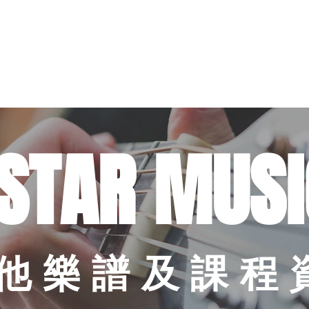
暑期課程
樂器考級
星級導師
音樂中心
結他維修
租用
STAR MUSI
他樂譜及課程