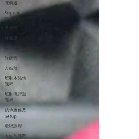
陳奕迅
Supper
Moment
吳業坤
林家謙
林奕匡
許廷鏗
方皓玟
班制木結他
課程
班制流行鼓
課程
結他維修及
Setup
歌唱課程
木結他課程