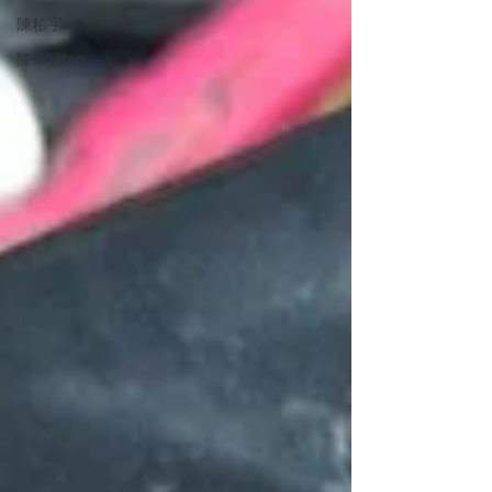
陳柏宇
陳卓賢Ian