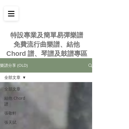
特設專業及簡單易彈樂譜
免費流行曲樂譜、結他
Chord 譜、琴譜及鼓譜專區
樂譜分享 (OLD)
全部文章
全部文章
結他 Chord
譜
張敬軒
張天賦