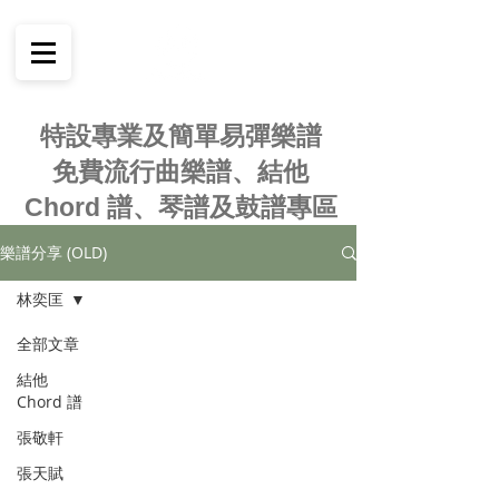
特設專業及簡單易彈樂譜
免費流行曲樂譜、結他
Chord 譜、琴譜及鼓譜專區
樂譜分享 (OLD)
林奕匡
全部文章
結他
Chord 譜
張敬軒
張天賦