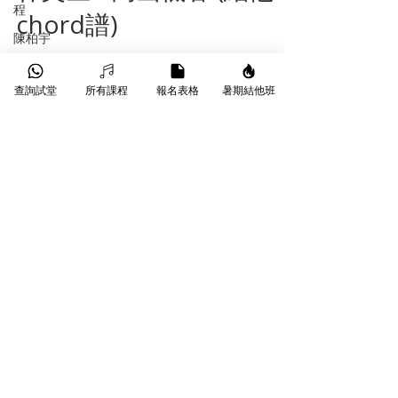
程
chord譜)
陳柏宇
【結他 Chord 譜】 林奕匡 - 高山低谷 結他
陳卓賢
Chord譜、琴譜、鼓譜免費下載 《林奕匡 - 高
Ian
查詢試堂
所有課程
報名表格
暑期結他班
山低谷》結他彈奏技巧與和弦 (Chord) 教學
|C | G/B | Am7 |F G | x2 |C ( )站在樹林
內 就如沒氧氣 |Em | Am7 ( )在夕陽下 寂
寥吧 沒權利見你( ) |G | F 早知高的山低的
谷將你我(分)隔兩地 失去人情(味) Fm | Em
Am 你那貴族遊(戲) 我的
​葵芳葵豐街18-26號永康工業大廈
WhatsApp |
9790 9353
Phone |
3172 1764
Email |
info@starmusichongkong.com
©版權所有