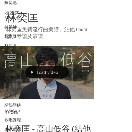
陳奕迅
Supper
林奕匡
Moment
吳業坤
林奕匡免費流行曲樂譜、結他 Chord
林家謙
譜、琴譜及鼓譜
林奕匡
許廷鏗
方皓玟
Load video
班制木結
他課程
班制流行
鼓課程
結他維修
及Setup
1月24日
歌唱課程
林奕匡 - 高山低谷 (結他
木結他課