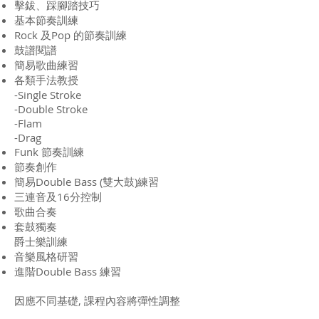
擊鈸、踩腳踏技巧
基本節奏訓練
Rock 及Pop 的節奏訓練
鼓譜閱譜
簡易歌曲練習
各類手法教授
-Single Stroke
-Double Stroke
-Flam
-Drag
Funk 節奏訓練
節奏創作
簡易Double Bass (雙大鼓)練習
三連音及16分控制
歌曲合奏
套鼓獨奏
爵士樂訓練
音樂風格研習
進階Double Bass 練習
因應不同基礎, 課程內容將彈性調整