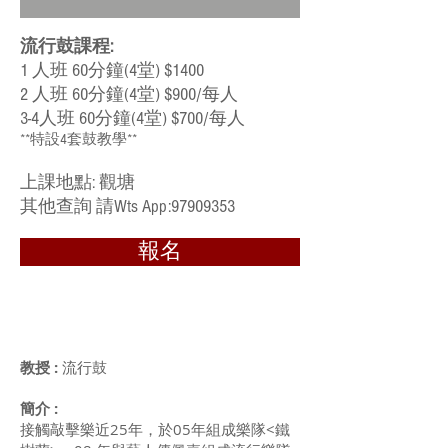
流行鼓課程:
1 人班 60分鐘(4堂) $1400
2 人班 60
分鐘(4
堂)
​$900/每人
3-4人班 60分鐘(4堂) $700/每人
**特設4套鼓教學**
​上課地點: 觀塘
​其他查詢 請Wts App:
97909353
報名
教授 :
流行鼓
簡介 :
接觸敲擊樂近25年，於05年組成樂隊<鐵