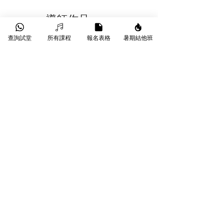
​導師作品：
查詢試堂
所有課程
報名表格
暑期結他班