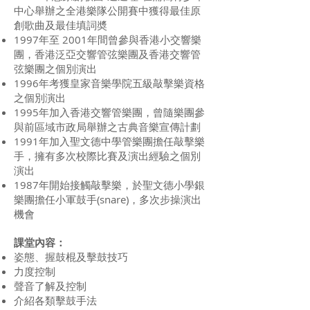
中心舉辦之全港樂隊公開賽中獲得最佳原
創歌曲及最佳填詞奬
1997年至 2001年間曾參與香港小交響樂
團，香港泛亞交響管弦樂團及香港交響管
弦樂團之個別演出
1996年考獲皇家音樂學院五級敲擊樂資格
之個別演出
1995年加入香港交響管樂團，曾隨樂團參
與前區域市政局舉辦之古典音樂宣傳計劃
1991年加入聖文德中學管樂團擔任敲擊樂
手，擁有多次校際比賽及演出經驗之個別
演出
1987年開始接觸敲擊樂，於聖文德小學銀
樂團擔任小軍鼓手(snare)，多次步操演出
機會
課堂內容：
姿態、握鼓棍及擊鼓技巧
力度控制
聲音了解及控制
介紹各類擊鼓手法