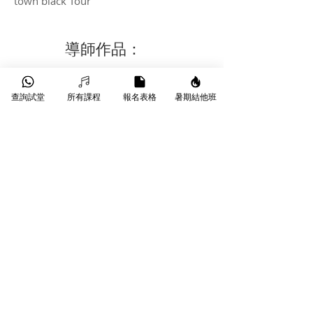
town black Tour
​導師作品：
查詢試堂
所有課程
報名表格
暑期結他班