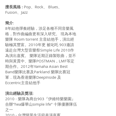
擅長風格 :
Pop、Rock、 Blues、
Fusion、Jazz
簡介
:
8年結他彈奏經驗，涉足各種不同音樂風
格，對作曲編曲更有深入研究。 現為本地
樂隊 Room torrent 主音結他手，演出經
驗極其豐富。2010年更 被叱吒 903邀請
遠赴台灣大型音樂祭Simple Life 2010作
為演出嘉賓。 樂隊近期正錄製歌曲，並不
時與黃貫中、樂隊POSTMAN，LMF等定
期合作。2012年Yamaha Asian Best
Band樂隊比賽及Parkland 樂隊比賽冠
軍．現為香港樂隊DeepInside 及
Eccentric主音結他手
演出經驗及獎項:
2010 - 樂隊為商台903『伊維特樂樂園』
合辦"hea爆華山simple life" 十隊優勝隊伍
之一
2010 - 台灣簡單生活節表演嘉賓