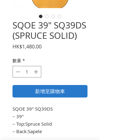
SQOE 39″ SQ39DS
(SPRUCE SOLID)
價
HK$1,480.00
格
數量
*
新增至購物車
SQOE 39″ SQ39DS
– 39″
– Top:Spruce Solid
– Back:Sapele