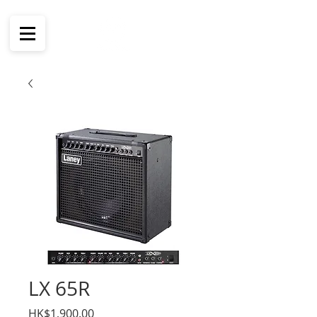
LX 65R
價
HK$1,900.00