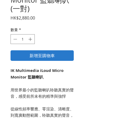
(一對)
價
HK$2,880.00
格
數量
*
新增至購物車
IK Multimedia iLoud Micro
Monitor 監聽喇叭
用世界最小的監聽喇叭聆聽真實的聲
音，感受前所未有的精準與強悍
從線性頻率響應、零渲染、清晰度、
到寬廣動態範圍，聆聽真實的聲音，