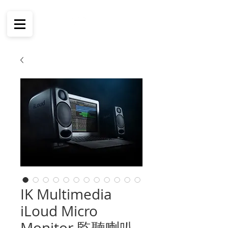
IK Multimedia
iLoud Micro
Monitor 監聽喇叭