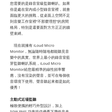
您需要的是錄音室級監聽喇叭。如果
你是處在室內或小型錄音室裡，就會
面臨更大的挑戰，從桌面上空間不足
到音樂工作室裡“不那麼理想”的房間
格局，特別是還要面對方方正正的牆
壁束縛。
現在就擁有 iLoud Micro
Monitor，無論隨時隨地都能聽見音
樂中的真實。世界上最小的錄音室藍
芽監聽喇叭系統，iLoud Micro
Monitor給您最精準的線性頻率響
應，沒有渲染的聲音，並可在每個收
音環境下使用。聲音聽起來都是如此
優秀！
主動式近場監聽
極致便攜的輕巧外型設計，加上
50W RMS 功率提供優秀下潛低音表