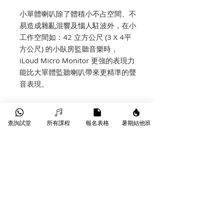
小單體喇叭除了體積小不占空間、不
易造成雜亂混響及惱人駐波外，在小
工作空間如：42 立方公尺 (3 X 4平
方公尺) 的小臥房監聽音樂時，
iLoud Micro Monitor 更強的表現力
能比大單體監聽喇叭帶來更精準的聲
音表現。
視環境需求自定義監聽角度
透過 iLoud Micro Monitor 可調式
查詢試堂
所有課程
報名表格
暑期結他班
傾斜腳架角度、桌面濾波切換及其隔
離底座設計確保了聲音的純淨，調整
成符合你房間特性的設置，使你總是
可以輕鬆得到聲音的甜蜜點 (Sweet
Spot)。
支援多種連接方式
iLoud Micro Monitor 不僅擁有