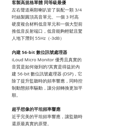
客製高規格單體 同等級最優
左右聲道兩顆喇叭皆了裝配一顆 3/4
吋絲製圓頂高音單元、一個 3 吋高
硬度複合材料低音單元和一個大型前
推低音反射端口，低音能夠輕鬆且驚
人地下潛到 55Hz（-3dB）
內建 56-bit 數位訊號處理器
iLoud Micro Monitor 優秀且真實的
音質是如何做到的?其實是得益於內
建 56-bit 數位訊號處理器 (DSP)，它
除了提升監聽時的頻率響應，同時控
制動態頻率驅動，讓分頻轉換更加平
順。
超乎想像的平坦頻率響應
近乎完美的平坦頻率響應，讓監聽時
還原最真實的原聲。