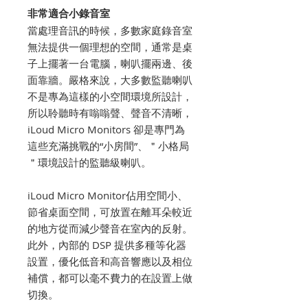
非常適合小錄音室
當處理音訊的時候，多數家庭錄音室
無法提供一個理想的空間，通常是桌
子上擺著一台電腦，喇叭擺兩邊、後
面靠牆。嚴格來說，大多數監聽喇叭
不是專為這樣的小空間環境所設計，
所以聆聽時有嗡嗡聲、聲音不清晰，
iLoud Micro Monitors 卻是專門為
這些充滿挑戰的“小房間”、＂小格局
＂環境設計的監聽級喇叭。
iLoud Micro Monitor佔用空間小、
節省桌面空間，可放置在離耳朵較近
的地方從而減少聲音在室內的反射。
此外，內部的 DSP 提供多種等化器
設置，優化低音和高音響應以及相位
補償，都可以毫不費力的在設置上做
切換。