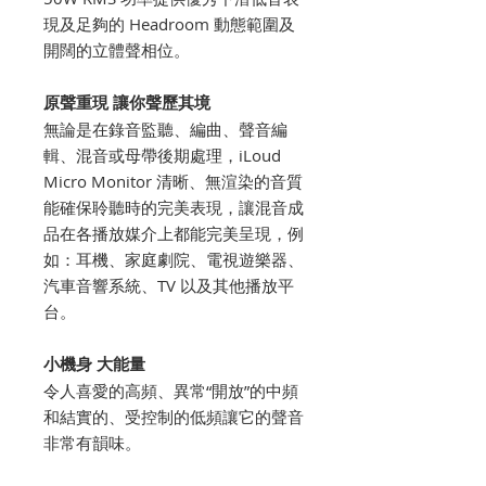
現及足夠的 Headroom 動態範圍及
開闊的立體聲相位。
原聲重現 讓你聲歷其境
無論是在錄音監聽、編曲、聲音編
輯、混音或母帶後期處理，iLoud
Micro Monitor 清晰、無渲染的音質
能確保聆聽時的完美表現，讓混音成
品在各播放媒介上都能完美呈現，例
如：耳機、家庭劇院、電視遊樂器、
汽車音響系統、TV 以及其他播放平
台。
小機身 大能量
令人喜愛的高頻、異常“開放”的中頻
和結實的、受控制的低頻讓它的聲音
非常有韻味。