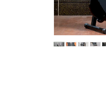
©版權所有
​葵芳葵豐街18-26號永康工業大廈
WhatsApp |
9790 9353
Phone | 3172 1764
Email |
info@starmusichongkong.com