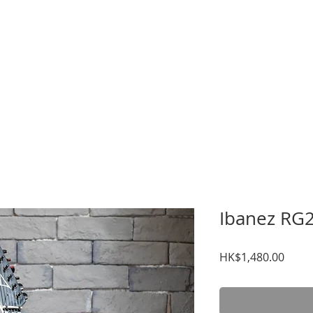
暑期課程
樂器考級
星級導師
音樂中心
結他維修
租用
Ibanez RG
價
HK$1,480.00
格