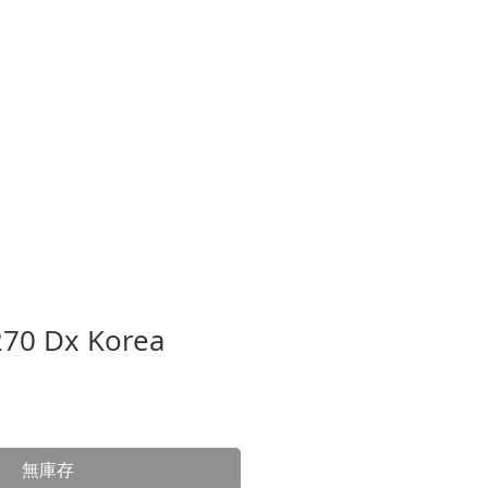
錄音室
租用練習室
更多
270 Dx Korea
無庫存