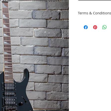
Terms & Condition
6個月保養（不包
損壞）。
購買日期起計三個
保養期內免檢查費
貨物出門恕不退換
如有爭議，星級音