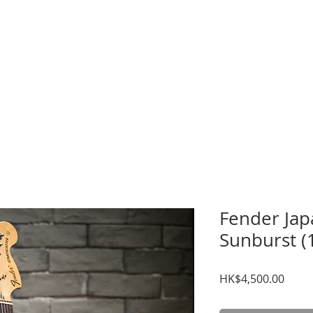
暑期課程
樂器考級
星級導師
音樂中心
結他維修
租用
Fender Jap
Sunburst (
價
HK$4,500.00
格