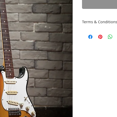
Terms & Condition
6個月保養（不包
損壞）。
購買日期起計三個
保養期內免檢查費
貨物出門恕不退換
如有爭議，星級音