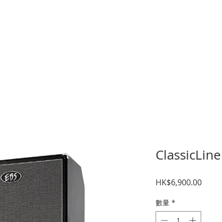
暑期課程
樂器考級
星級導師
音樂中心
結他維修
租用
ClassicLin
價
HK$6,900.00
格
數量
*