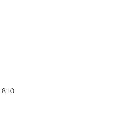
錄音室
租用練習室
更多
e 810