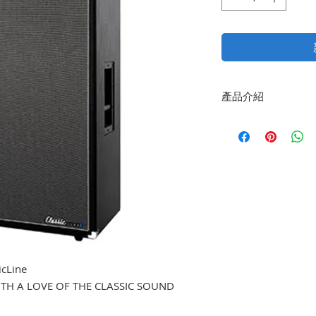
產品介紹
1000 Watt RMS,
8 x 10" + 2“
1250mm x 640mm
cLine

TH A LOVE OF THE CLASSIC SOUND 