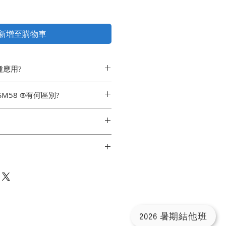
新增至購物車
哪種應用?
款頂級人聲話筒, 適用於舞台或錄音室中嘅
 SM58 ®有何區別?
中音區音質明亮且低音區衰
擁有更加高嘅靈敏度同高頻響應, 因此聲音
M58 ®嘅心形拾音模式不
應, 中频區音質明亮並帶低音頻率
採用超心形拾音模式, 能夠更有效地抑制多
講效應
提供好高嘅反饋前增益, 並有效地抑制
信噪比輸出
磨損和破壞
可以最大程度地降低機械譟聲和振動
5 dbv/pa
2026 暑期結他班
mv/pa
響降至最低