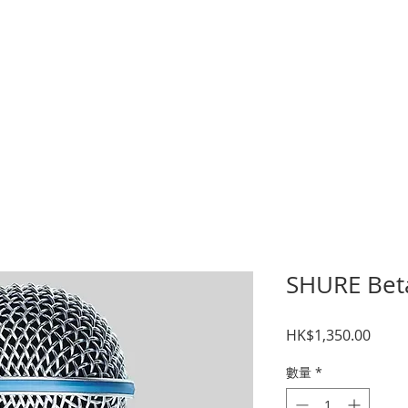
暑期課程
樂器考級
星級導師
音樂中心
結他維修
租用
SHURE Be
價
HK$1,350.00
格
數量
*