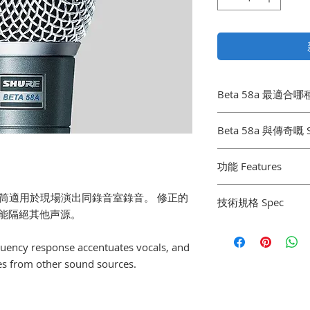
Beta 58a 最適合
Beta 58a 係一
Beta 58a 與傳奇嘅
專業領唱與和聲。
兩款均為人聲話筒, 
功能 Features
減。 Beta 58a 
更加清晰細膩。 與 S
專為人聲設計的頻率響
人聲話筒適用於現場演出同錄音室錄音。 修正的
同, Beta 58a 
技術規格 Spec
衰減, 可充分控制埋
式能隔絕其他声源。
餘噪音和回聲。
一致的超心形模式, 
傳感器類型: 動圈
離軸聲
拾音模式: 超心形
equency response accentuates vocals, and
釹磁鐵可提供好高嘅
頻率響應自:50 hz
tes from other sound sources.
實的鋼網罩可以避免
頻率響應至:16 khz
先進的氣動減震系統
靈敏度 (dbv/pa):-51,
的傳遞
靈敏度 (mv/pa): 2,7 
將負載阻抗變化的影