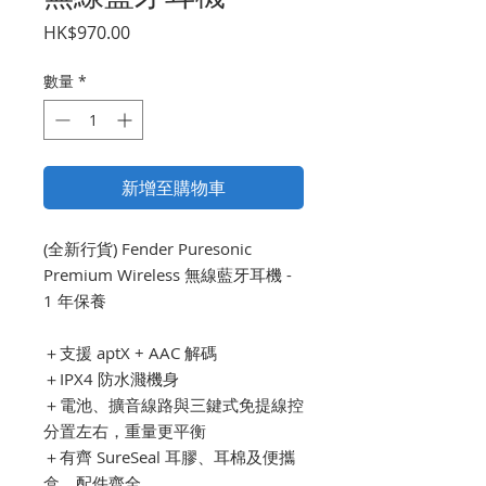
價
HK$970.00
格
數量
*
新增至購物車
(全新行貨) Fender Puresonic
Premium Wireless 無線藍牙耳機 -
1 年保養
＋支援 aptX + AAC 解碼
＋IPX4 防水濺機身
＋電池、擴音線路與三鍵式免提線控
分置左右，重量更平衡
＋有齊 SureSeal 耳膠、耳棉及便攜
盒，配件齊全