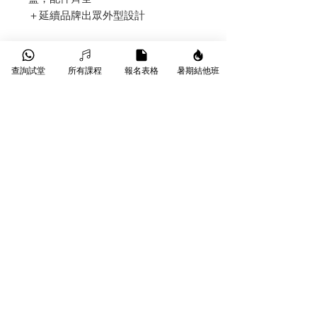
＋延續品牌出眾外型設計
查詢試堂
所有課程
報名表格
暑期結他班
技術規格
PureSonic Premium Wireless 藍牙無
線耳機
單元：9.25mm動圈單元
頻率響應：20Hz – 20kHz
藍牙規格：Bluetooth 4.1
播放時間：6小時 (最大音壓播放時)
待機時間：105小時
​葵芳葵豐街18-26號永康工業大廈
充電時間：少於2小時
WhatsApp |
9790 9353
顏色：金屬灰色
Phone |
3172 1764
Email |
info@starmusichongkong.com
©版權所有