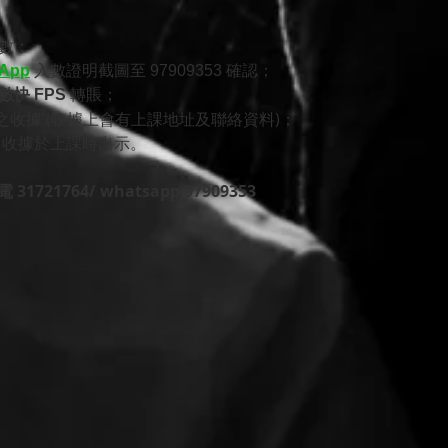
轉數；
App
入數證明截圖至 97909353 確認；
數快 FPS
轉賬​​；
之收據 (收據上會有上課地址及聯絡資料)；
或 收據於上課時出示。
721764/ whatsapp 97909353