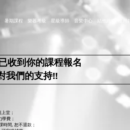
暑期課程
樂器考級
星級導師
音樂中心
結他維修
租用
已收到你的課程報名
對我們的支持
!!
組上堂；
堂)學費；
課時間, 恕不退款；