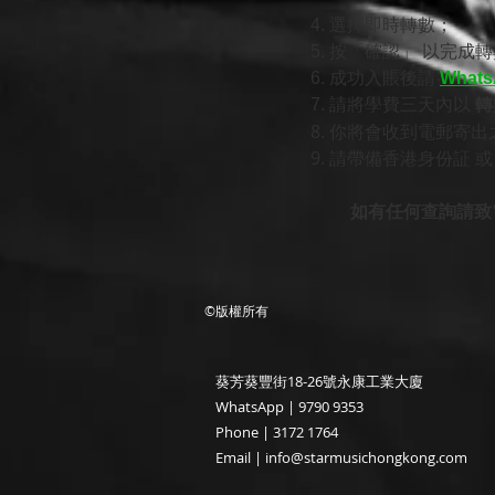
4. 選擇即時轉數；
5. 按「確認」 以完成
6. 成功入賬後請
Whats
7. 請將學費三天內以
轉
8. 你將會收到電郵寄出
9. 請帶備香港身份証 
如有任何查詢請致電 31
©版權所有
​葵芳葵豐街18-26號永康工業大廈
WhatsApp |
9790 9353
Phone | 3172 1764
Email |
info@starmusichongkong.com