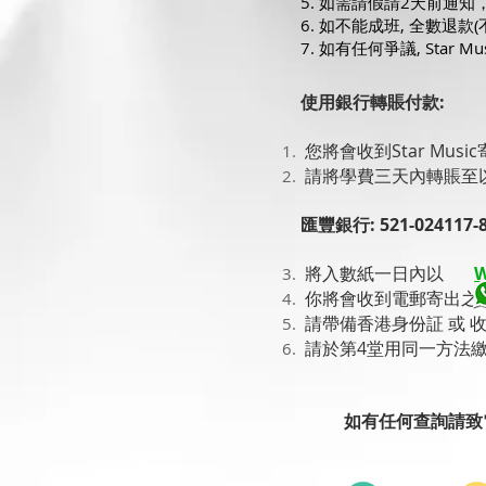
5. 如需請假請2天前通
6. 如不能成班, 全數退款
7. 如有任何爭議, Star 
使用銀行轉賬付款:
您將會收到Star Mu
請將學費三天內轉賬至
匯豐銀行: 521-024117-
將入數紙一日內以
W
你將會收到電郵寄出之收
請帶備香港身份証 或 
請於第4堂用同一方法
如有任何查詢請致電 31