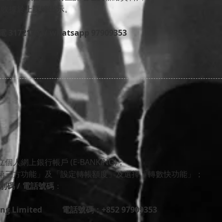
或 收據於上課時出示。
721764/ whatsapp 97909353
個人網上銀行帳戶 (E-BANKING)；
至第三方功能」及「設定轉帳額度」及選擇「轉數快功能」；
識別碼 / 電話號碼
：
 Kong Limited 電話號碼：+852 97909353