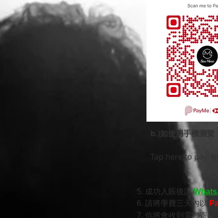
b.)
如使用手機瀏覽
Tap here to pay:
h
5. 成功入賬後請
Whats
6. 請將學費三天內以
P
7. 你將會收到電郵寄出