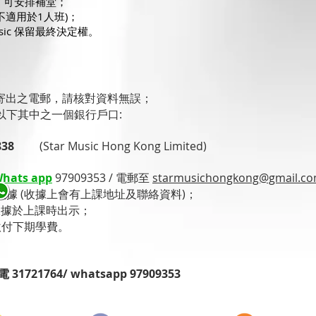
知，可安排補堂；
(不適用於1人班)；
Music 保留最終決定權。
sic寄出之電郵，請核對資料無誤；
以下其中之一個銀行戶口:
838
(
Star Music Hong Kong Limited)
hats app
97909353 / 電郵至
starmusichongkong@gmail.c
據 (收據上會有上課地址及聯絡資料)；
收據於上課時出示；
繳付下期學費。
721764/ whatsapp 97909353