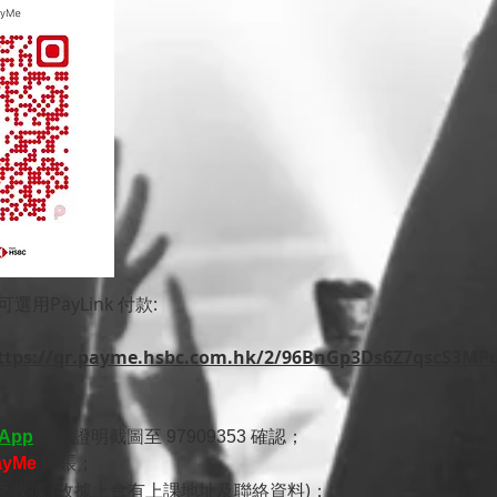
可選用P
ayLink 付款:
ttps://qr.payme.hsbc.com.hk/2/96BnGp3Ds6Z7qscS3MP
App
入數證明截圖至 97909353 確認；
ayMe
轉賬​​；
之收據 (收據上會有上課地址及聯絡資料)；