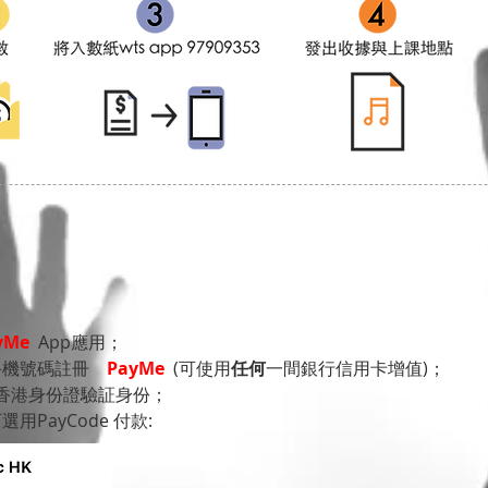
yMe
App應用；
戶或手機號碼註冊
PayMe
(可使用
任何
一間銀行信用卡增值)；
用香港身份證驗証身份；
選用P
ayCode 付款: