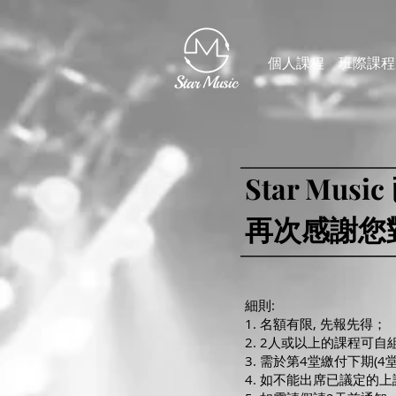
個人課程
班際課程
Star Music
再次感謝您
細則:
1. 名額有限, 先報先得；
2. 2人或以上的課程可自
3. 需於第4堂繳付下期(4
4. 如不能出席已議定的上