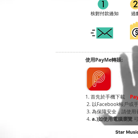
使用PayMe轉賬:
1. 首先於手機下載
Pa
2. 以Facebook帳
3. 為保障安全，請使
4.
a.)如使用電腦瀏覽
可