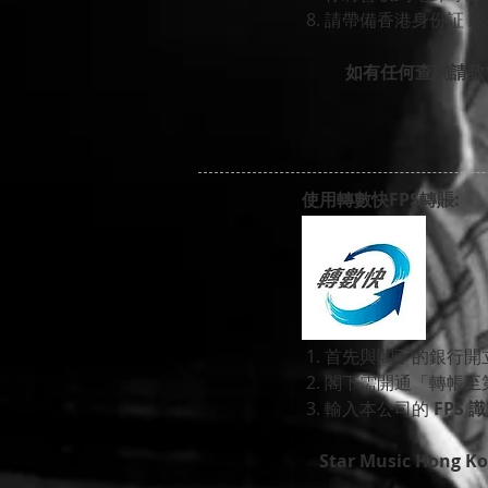
8. 請帶備香港身份証 
如有任何查詢請致電 31
使用轉數快FPS轉賬:
1. 首先與閣下的銀行開立
2. 閣下需開通「轉帳
3. 輸入本公司的
FPS 
Star Music Hong