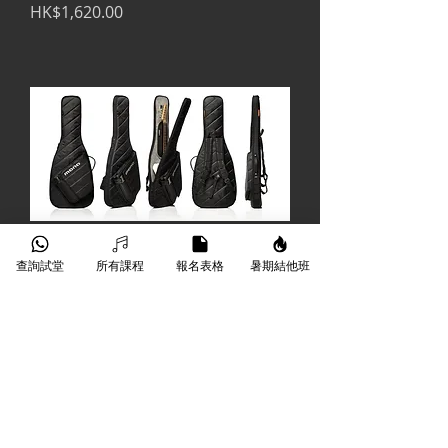
價格
HK$1,620.00
查詢試堂
所有課程
報名表格
暑期結他班
Mono Sleeve Electric Guitar Case
電結他袋
價格
HK$1,200.00