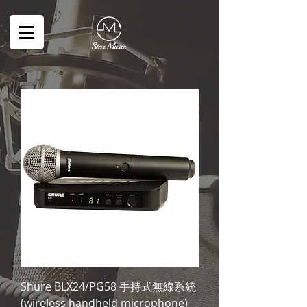
Shure BLX24/PG58 手持式無線系統
(wireless handheld microphone)