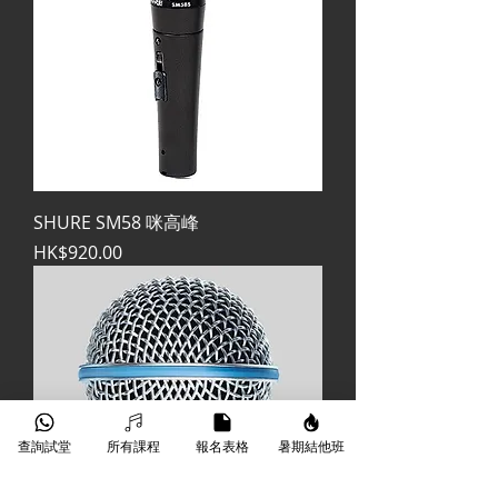
SHURE SM58 咪高峰
價格
HK$920.00
查詢試堂
所有課程
報名表格
暑期結他班