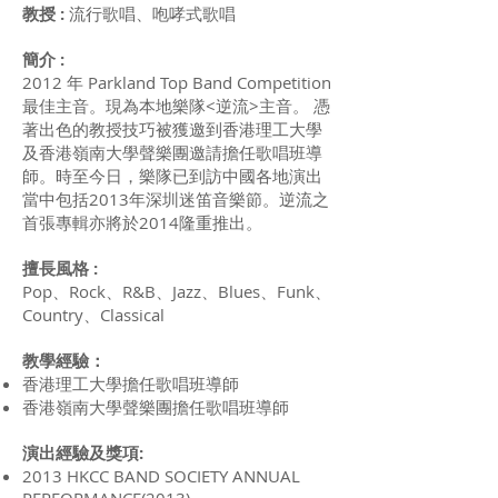
教授 :
流行歌唱、咆哮式歌唱
簡介 :
2012 年 Parkland Top Band Competition
最佳主音。現為本地樂隊<逆流>主音。 憑
著出色的教授技巧被獲邀到香港理工大學
及香港嶺南大學聲樂團邀請擔任歌唱班導
師。時至今日，樂隊已到訪中國各地演出
當中包括2013年深圳迷笛音樂節。逆流之
首張專輯亦將於2014隆重推出。
擅長風格 :
Pop、Rock、R&B、Jazz、Blues、Funk、
Country、Classical
教學經驗：
香港理工大學擔任歌唱班導師
香港嶺南大學聲樂團擔任歌唱班導師
演出經驗及獎項:
2013 HKCC BAND SOCIETY ANNUAL