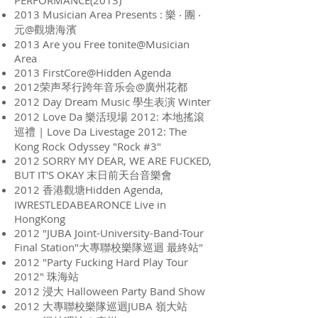
PERFORMANCE(2013)
2013 Musician Area Presents : 樂 ‧ 團 ‧
元@觀塘海濱
2013 Are you Free tonite@Musician
Area
2013 FirstCore@Hidden Agenda
2012荣声琴行跨年音乐会@廣州花都
2012 Day Dream Music 學生表演 Winter
2012 Love Da 樂活現場 2012: 本地搖滾
巡禮 | Love Da Livestage 2012: The
Kong Rock Odyssey "Rock #3"
2012 SORRY MY DEAR, WE ARE FUCKED,
BUT IT'S OKAY 末日前天台音樂會
2012 香港觀塘Hidden Agenda,
IWRESTLEDABEARONCE Live in
HongKong
2012 "JUBA Joint-University-Band-Tour
Final Station"大專聯校樂隊巡迴 最終站"
2012 "Party Fucking Hard Play Tour
2012" 珠海站
2012 浸大 Halloween Party Band Show
2012 大專聯校樂隊巡迴JUBA 嶺大站