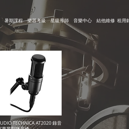
暑期課程
樂器考級
星級導師
音樂中心
結他維修
租用
UDIO TECHNICA AT2020 錄音
快速瀏覽
室專業型咪高峰