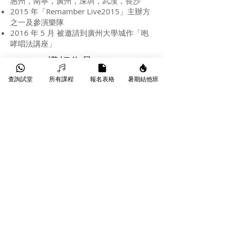
惠州，南寧，廣州，深圳，武漢，長沙
2015 年「Remamber Live2015」主辦方
之一及參演樂隊
2016 年 5 月 被邀請到廣州大學城作「咆
哮唱法講座」
​導師作品：
查詢試堂
所有課程
報名表格
暑期結他班