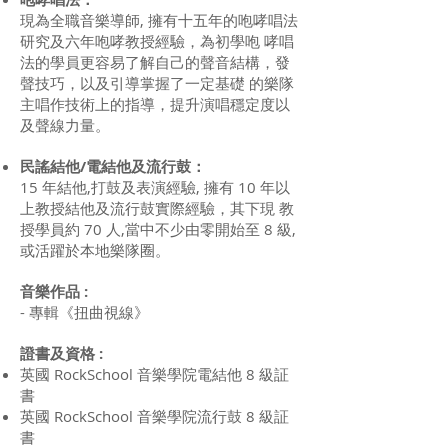
現為全職音樂導師, 擁有十五年的咆哮唱法
研究及六年咆哮教授經驗，為初學咆 哮唱
法的學員更容易了解自己的聲音結構，發
聲技巧，以及引導掌握了一定基礎 的樂隊
主唱作技術上的指導，提升演唱穩定度以
及聲線力量。
民謠結他/電結他及流行鼓：
15 年結他,打鼓及表演經驗, 擁有 10 年以
上教授結他及流行鼓實際經驗，其下現 教
授學員約 70 人,當中不少由零開始至 8 級,
或活躍於本地樂隊圈。
音樂作品 :
- 專輯《扭曲視線》
證書及資格 :
英國 RockSchool 音樂學院電結他 8 級証
書
英國 RockSchool 音樂學院流行鼓 8 級証
書