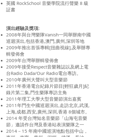
英國 RockSchool 音樂學院流行聲樂 8 級
証書
演出經驗及獎項:
2008年與台灣樂隊Vanish一同舉辦南中國
巡迴演出,包括香港,澳門,廣州,深圳等地
2009年推出首張專輯[扭曲視線],及舉辦專
輯發佈會
2009年台灣舉辦輯發佈會
2009年接受Respect音樂雜誌以及網上電
台Radio Dada/Our Radio電台專訪。
2010年廣州大聲叫大型音樂節
2011年香港電台紀錄片節目[輕狂歲月]紀
錄片第二集,門生樂隊專訪主角
2011年理工大學大型音樂節演出嘉賓
2011年門生中國巡迴演出,走訪北京,武漢,
上海,成都,西安,廣州,深圳,香港 8個城市。
2014 年受台灣知名音樂節「山海屯音樂
節」邀請作台灣及香港站表演樂隊之一
2014－15 年南中國巡演地點包括中山，