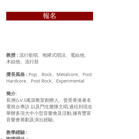
報名
教授 :
流行歌唱、咆哮式唱法、電結他、
木結他、流行鼓
擅長風格 :
Pop、Rock、Metalcore、Post
Hardcore、Post Rock、Experimental
簡介
:
長洲G.V.S搖滾教室創辦人。曾受香港著名
電視台專訪 以及門生樂隊主唱,過往到現在
舉辦多項大中小型音樂會及活動,擁有豐富
音樂會籌劃及演出經驗。
教學經驗 :
咆哮唱法：