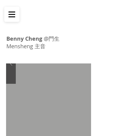
Benny Cheng
@門生
Mensheng 主音