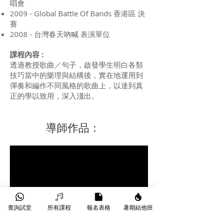
唱會
2009 - Global Battle Of Bands 香港區 決
賽
2008 - 台灣春天吶喊 表演單位
課程內容 :
透過教授歌曲／句子，啟發學生明白各類
技巧當中的樂理與結構後，實在地運用到
彈奏和編作不同風格的歌曲上，以達到真
正的學以致用，深入淺出。
​導師作品：
查詢試堂
所有課程
報名表格
暑期結他班