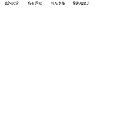
查詢試堂
所有課程
報名表格
暑期結他班