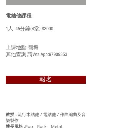
電結他課程:
1人 45分鐘(4堂) $3000
​上課地點: 觀塘
​其他查詢 請Wts App:
97909353
報名
教授 :
流行木結他 / 電結他 / 作曲編曲及音
樂製作
擅長風格 :
Pop、Rock、Metal、