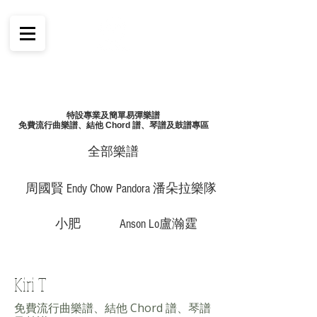
特設專業及簡單易彈樂譜
免費流行曲樂譜、結他 Chord 譜、琴譜及鼓譜專區
全部樂譜
周國賢 Endy Chow
Pandora 潘朵拉樂隊
小肥
Anson Lo盧瀚霆
Kiri T
免費流行曲樂譜、結他 Chord 譜、琴譜