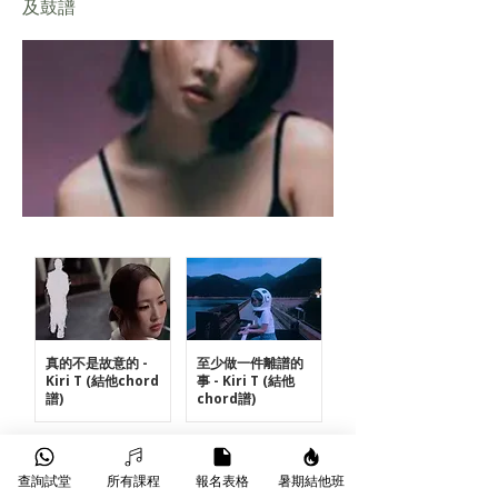
及鼓譜
真的不是故意的 -
至少做一件離譜的
Kiri T (結他chord
事 - Kiri T (結他
譜)
chord譜)
查詢試堂
所有課程
報名表格
暑期結他班
Previous
Next