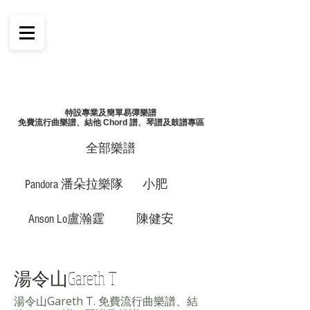
特設專業及簡單易彈樂譜
免費流行曲樂譜、結他 Chord 譜、琴譜及鼓譜專區
全部樂譜
Pandora 潘朵拉樂隊
小肥
Anson Lo盧瀚霆
陳健安
湯令山Gareth T
湯令山Gareth T. 免費流行曲樂譜、結