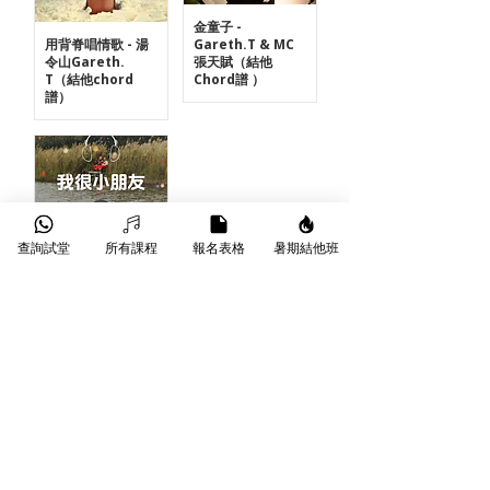
金童子 -
用背脊唱情歌 - 湯
Gareth.T & MC
令山Gareth.
張天賦（結他
T（結他chord
Chord譜 ）
譜）
我很小朋友 - 湯令
查詢試堂
所有課程
報名表格
暑期結他班
山Gareth T. (結
他Chord譜)
Previous
Next