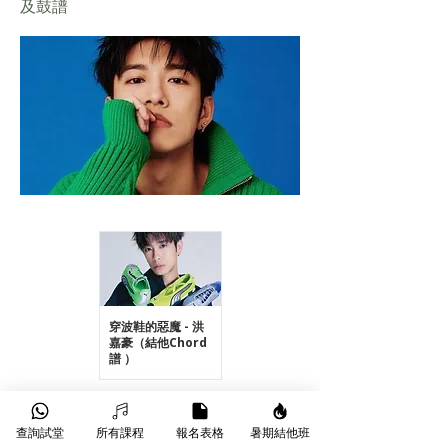
及鼓譜
穿波鞋的惡魔 - 洪
嘉豪（結他Chord
譜 ）
查詢試堂
所有課程
報名表格
暑期結他班
Previous
Next