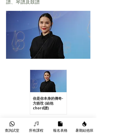
譜、琴譜及鼓譜
你是你本身的傳奇-
方皓玟 (結他
chord譜)
查詢試堂
所有課程
報名表格
暑期結他班
Previous
Next