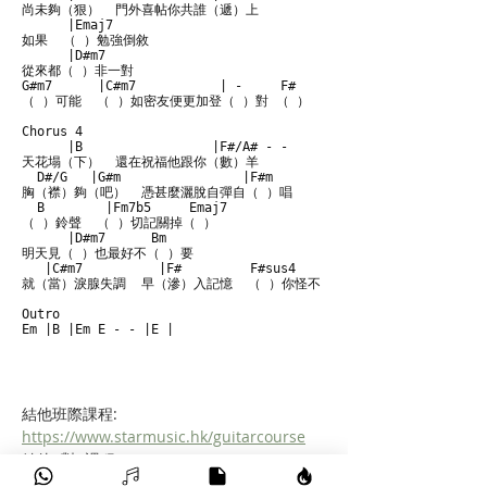
尚未夠（狠）  門外喜帖你共誰（遞）上 

      |Emaj7

如果  （ ）勉強倒敘 

      |D#m7

從來都（ ）非一對 

G#m7      |C#m7           | -     F#

（ ）可能  （ ）如密友便更加登（ ）對 （ ）

Chorus 4

      |B                 |F#/A# - -

天花塌（下）  還在祝福他跟你（數）羊 

  D#/G   |G#m                |F#m

胸（襟）夠（吧）  憑甚麼灑脫自彈自（ ）唱 

  B        |Fm7b5     Emaj7

（ ）鈴聲  （ ）切記關掉（ ） 

      |D#m7      Bm

明天見（ ）也最好不（ ）要 

   |C#m7          |F#         F#sus4    |B

就（當）淚腺失調  早（滲）入記憶  （ ）你怪不（了）

Outro

Em |B |Em E - - |E |
結他班際課程:    
https://www.starmusic.hk/guitarcourse
結他1對1課程:   
https://www.starmusic.hk/music-courses