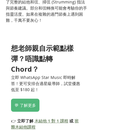
了完整的結他和弦、掃弦 (Strumming) 指法
與節奏建議。部分和弦轉換可能會考驗你的手
指靈活度。如果在複雜的過門節奏上遇到困
難，千萬不要灰心！
想老師親自示範點樣
彈？唔識點轉 
Chord？
立即 WhatsApp Star Music 即時解
答！更可安排合適星級導師，試堂優惠
低至 $180 起！
💬 了解更多
👉 
立即了解 
木結他 1 對 1 課程
 或 
班
際木結他課程