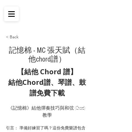
< Back
記憶棉 - MC 張天賦（結
他chord譜）
【結他 Chord 譜】
結他Chord譜、琴譜、鼓
譜免費下載
《記憶棉》結他彈奏技巧與和弦 (Chord) 
教學
引言： 準備好練習了嗎？這份免費樂譜包含