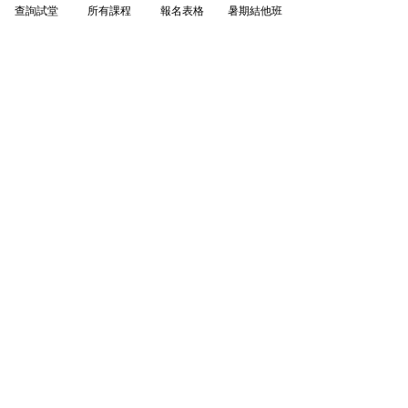
查詢試堂
所有課程
報名表格
暑期結他班
自學遇到樽頸？轉換和
弦太慢、掃弦唔好聽？
只需 $180 起，Star Music 專業導師手
把手為你執正手勢，即享試堂優惠！另
有 
星級導師
、
線上課程
 等不同課堂選
擇。
👉 
立即了解 
木結他 1 對 1 課程
 或 
班
際木結他課程
💬 了解更多