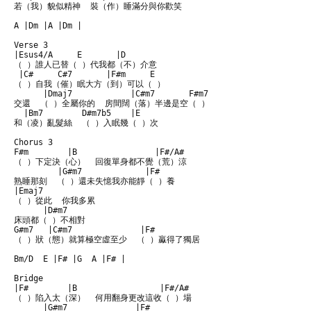
若（我）貌似精神  裝（作）睡滿分與你歡笑 

A |Dm |A |Dm |

Verse 3

|Esus4/A     E       |D 

（ ）誰人已替（ ）代我都（不）介意

 |C#     C#7       |F#m     E

（ ）自我（催）眠大方（到）可以（ ） 

      |Dmaj7            |C#m7       F#m7

交還  （ ）全屬你的  房間闊（落）半邊是空（ ）置 

  |Bm7        D#m7b5    |E

和（凌）亂髮絲  （ ）入眠幾（ ）次 

Chorus 3

F#m        |B                |F#/A#

（ ）下定決（心）  回復單身都不覺（荒）涼

         |G#m7             |F#    

熟睡那刻  （ ）還未失憶我亦能靜（ ）養

|Emaj7 

（ ）從此  你我多累

      |D#m7

床頭都（ ）不相對 

G#m7   |C#m7              |F#

（ ）狀（態）就算極空虛至少  （ ）驘得了獨居 

Bm/D  E |F# |G  A |F# | 

Bridge

|F#        |B                 |F#/A#

（ ）陷入太（深）  何用翻身更改這收（ ）場

      |G#m7              |F# 
