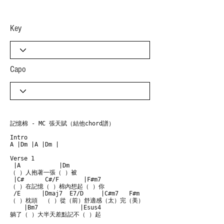
​Key
Capo
記憶棉 - MC 張天賦（結他chord譜）

Intro

A |Dm |A |Dm |

Verse 1 

 |A           |Dm

（ ）人抱著一張（ ）被 

 |C#      C#/F       |F#m7

（ ）在記憶（ ）棉內想起（ ）你 

 /E      |Dmaj7  E7/D     |C#m7   F#m

（ ）枕頭  （ ）從（前）舒適感（太）完（美） 

    |Bm7            |Esus4

躺了（ ）大半天差點記不（ ）起 
