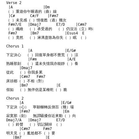
Verse 2

 |A              |Dm

（ ）重遊你午睡過的（曲）線

 |C#       C#/F    |F#m7

（ ）未見感（ ）情復甦（過）幾次 

 F#m7/E   |Dmaj7       E7/D     |C#m7 

（ ）纖維  （ ）承受過的  （ ）仍沒法（立）時改變

 F#m7      |Bm7            |Esus4  E

（ ）竟然  （ ）淋漓盡致為你失（ ）眠 （ ）

Chorus 1

          |A               |E/G# 

下定決心  （ ）回復單身都不覺荒（ ）涼 

          |F#m              |A/E 

熟睡那刻  （ ）還未失憶我亦能靜（ ）養 

      |Dmaj7

從此  （ ）你我多累 

      |C#m7   F#m7

床頭都（ ）不相（對） 

      |Bm7             |E

假如  （ ）無伴侶是某種乾（ ）脆 

Chorus 2

      |A                 |E/G#

下定決（心）  寧願輾轉反側百（幾）場 

      |F#m7               |Em

寂寞那（刻）  無謂騷擾你近來動（ ）向 

Dmaj7/A   |Dmaj7       E7/D    

（ ）鈴聲  （ ）切記關掉 （ ）

      |C#m7      F#m7

明天見（ ）尷尬都不（ ）要 

   |Bm7           |E
