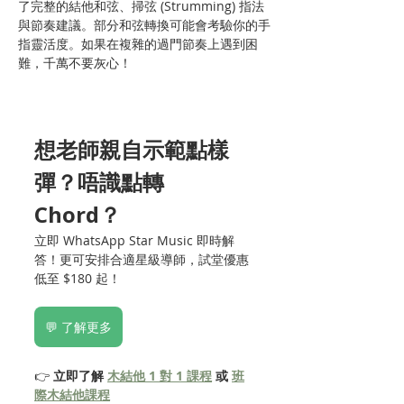
了完整的結他和弦、掃弦 (Strumming) 指法
與節奏建議。部分和弦轉換可能會考驗你的手
指靈活度。如果在複雜的過門節奏上遇到困
難，千萬不要灰心！
想老師親自示範點樣
彈？唔識點轉 
Chord？
立即 WhatsApp Star Music 即時解
答！更可安排合適星級導師，試堂優惠
低至 $180 起！
💬 了解更多
👉 
立即了解 
木結他 1 對 1 課程
 或 
班
際木結他課程