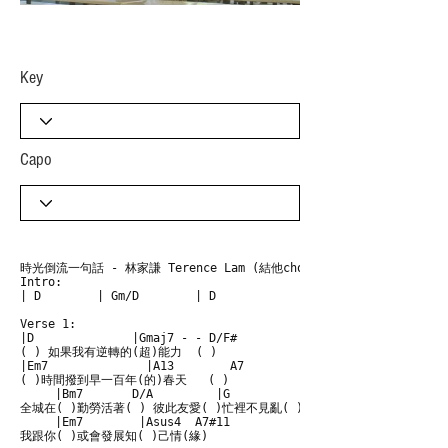
​Key
Capo
時光倒流一句話 - 林家謙 Terence Lam (結他chord譜)

Intro:

| D        | Gm/D        | D            |  C7

Verse 1:

|D              |Gmaj7 - - D/F#           

( ) 如果我有逆轉的(超)能力  ( )

|Em7              |A13        A7

( )時間撥到早一百年(的)春天   ( )

     |Bm7       D/A         |G          D/F#

全城在( )勤勞活著( ) 彼此友愛( )忙裡不見亂( )

     |Em7        |Asus4  A7#11 

我跟你( )或會發展知( )己情(緣)
