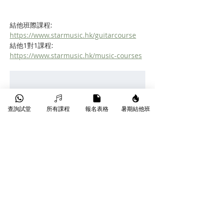
結他班際課程:    
https://www.starmusic.hk/guitarcourse
結他1對1課程:   
https://www.starmusic.hk/music-courses
自學遇到樽頸？轉換和
查詢試堂
所有課程
報名表格
暑期結他班
弦太慢、掃弦唔好聽？
只需 $180 起，Star Music 專業導師手
把手為你執正手勢，即享試堂優惠！另
有 
星級導師
、
線上課程
 等不同課堂選
擇。
👉 
立即了解 
木結他 1 對 1 課程
 或 
班
際木結他課程