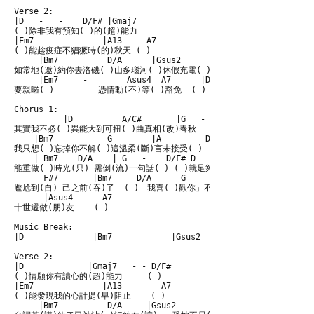
Verse 2:

|D   -   -    D/F# |Gmaj7  

( )除非我有預知( )的(超)能力

|Em7              |A13     A7

( )能趁疫症不猖獗時(的)秋天 ( )

     |Bm7          D/A      |Gsus2      D/F#

如常地(邀)約你去洛磯( )山多瑙河( )休假充電( )

     |Em7     -        Asus4  A7      |D

要親暱( )         憑情動(不)等( )豁免  ( )

Chorus 1:

          |D          A/C#       |G   -    D     A/C#    

其實我不必( )異能大到可扭( )曲真相(改)春秋   ( )    ( )

    |Bm7           G        |A    -    D   A/C# 

我只想( )忘掉你不解( )這溫柔(斷)言未接受( )  ( )

    | Bm7    D/A    | G   -    D/F# D      |A/C# 

能重做( )時光(只) 需倒(流)一句話( ) ( )就足夠( )

      F#7       |Bm7     D/A      G        D/F#   |Em7      |

尷尬到(自) 己之前(吞)了  ( )「我喜( )歡你」不( )開口( )

      |Asus4      A7    

十世還做(朋)友    ( )

Music Break:

|D              |Bm7            |Gsus2             |Gsus2/A 

Verse 2:

|D             |Gmaj7   - - D/F#

( )情願你有讀心的(超)能力     ( )

|Em7              |A13        A7

( )能發現我的心計提(早)阻止    ( )

     |Bm7          D/A     |Gsus2         D/F#
