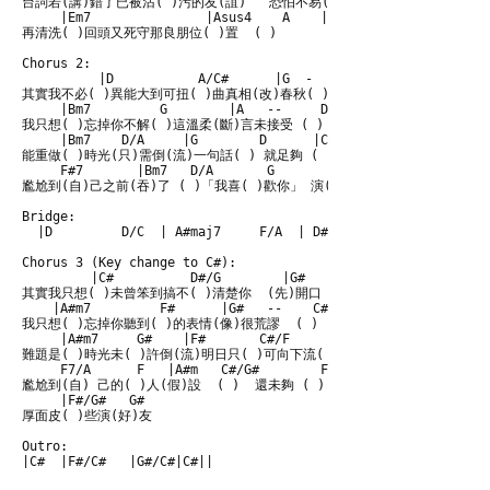
台詞若(講)錯了已被沾( )污的友(誼)   恐怕不易( )

     |Em7               |Asus4    A    | 

再清洗( )回頭又死守那良朋位( )置  ( )

Chorus 2:

          |D           A/C#      |G  -   D    A/C# 

其實我不必( )異能大到可扭( )曲真相(改)春秋( )   ( )

     |Bm7         G        |A   --     D   A/C# 

我只想( )忘掉你不解( )這溫柔(斷)言未接受 ( )   ( )

     |Bm7    D/A     |G        D      |C#m9b5

能重做( )時光(只)需倒(流)一句話( ) 就足夠 ( )

     F#7       |Bm7   D/A       G          D/F# |Em7          
尷尬到(自)己之前(吞)了 ( )「我喜( )歡你」 演( )好(另)一種「男朋友」

Bridge:

  |D         D/C  | A#maj7     F/A  | D#maj9    C#maj9   | A 
Chorus 3 (Key change to C#):

         |C#          D#/G        |G#    --   C#   G#/C

其實我只想( )未曾笨到搞不( )清楚你  (先)開口    ( )   (  )

    |A#m7         F#      |G#   --    C#     G#/C

我只想( )忘掉你聽到( )的表情(像)很荒謬  ( )     ( )

     |A#m7     G#    |F#       C#/F     |Cm7b5 

難題是( )時光未( )許倒(流)明日只( )可向下流( )

     F7/A      F   |A#m   C#/G#        F#       C#/F     |D#m7
尷尬到(自) 己的( )人(假)設  ( )  還未夠 ( ) 狠反 ( ) 了    (臉) 出
     |F#/G#   G#         

厚面皮( )些演(好)友 

Outro:

|C#  |F#/C#   |G#/C#|C#||