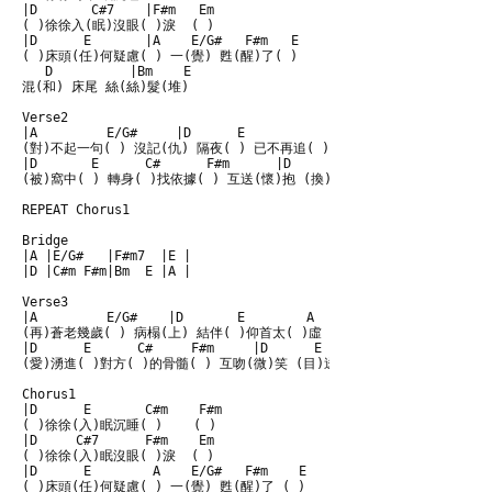
|D       C#7    |F#m   Em

( )徐徐入(眠)沒眼( )淚  ( )

|D      E       |A    E/G#   F#m   E

( )床頭(任)何疑慮( ) 一(覺) 甦(醒)了( )

   D          |Bm    E

混(和) 床尾 絲(絲)髮(堆)

Verse2

|A         E/G#     |D      E           A

(對)不起一句( ) 沒記(仇) 隔夜( ) 已不再追( )

|D       E      C#      F#m      |D     E       A   A7

(被)窩中( ) 轉身( )找依據( ) 互送(懷)抱 (換)個焦距( ) ( )

REPEAT Chorus1

Bridge

|A |E/G#   |F#m7  |E |

|D |C#m F#m|Bm  E |A |

Verse3

|A         E/G#    |D       E        A

(再)蒼老幾歲( ) 病榻(上) 結伴( )仰首太( )虛

|D      E      C#     F#m     |D      E       A   A7

(愛)湧進( )對方( )的骨髓( ) 互吻(微)笑 (目)送他(去) ( )

Chorus1

|D      E       C#m    F#m

( )徐徐(入)眠沉睡( )    ( )

|D     C#7      F#m    Em

( )徐徐(入)眠沒眼( )淚  ( )

|D      E        A    E/G#   F#m    E

( )床頭(任)何疑慮( ) 一(覺) 甦(醒)了 ( )
