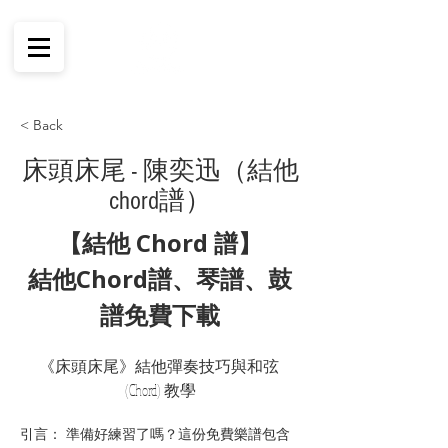
< Back
床頭床尾 - 陳奕迅（結他
chord譜）
【結他 Chord 譜】
結他Chord譜、琴譜、鼓
譜免費下載
《床頭床尾》結他彈奏技巧與和弦 
(Chord) 教學
引言： 準備好練習了嗎？這份免費樂譜包含