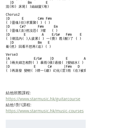
  |D       Bm       E

混(和) 床尾( )絲絲髮(堆)

Chorus2

|D      E       C#m F#m

( )靈魂(但)求重聚( ) ( )

|D     C#7      F#m     Em

( )靈魂(淡)然沒恐( )懼   ( )

|D       E        A    E/G#   F#m    E

( )潮流内( )人疲累( ) 一(覺) 甦(醒)了 ( )

  |D            Bm   E

驀(然) 回看不想再(追) ( )

Verse3

|A            E/G#    |D      E        A

( )兩夫婦怎相對( ) 暴雨(橫)過後( )變細水( )

|D            E      C#      |F#m   D        E   |A

( )再蒸發 變輕( )煙一(縷) 幻化(雲)雨 (在)被窩裡( )  ( )
結他班際課程:    
https://www.starmusic.hk/guitarcourse
結他1對1課程:   
https://www.starmusic.hk/music-courses