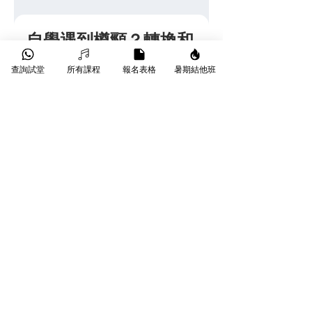
自學遇到樽頸？轉換和
弦太慢、掃弦唔好聽？
查詢試堂
所有課程
報名表格
暑期結他班
只需 $180 起，Star Music 專業導師手
把手為你執正手勢，即享試堂優惠！另
有 
星級導師
、
線上課程
 等不同課堂選
擇。
👉 
立即了解 
木結他 1 對 1 課程
 或 
班
際木結他課程
💬 了解更多