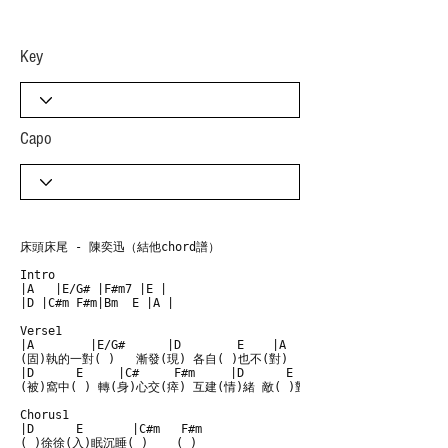
​Key
Capo
床頭床尾 - 陳奕迅（結他chord譜）

Intro

|A   |E/G# |F#m7 |E |

|D |C#m F#m|Bm  E |A |

Verse1

|A        |E/G#      |D        E    |A

(固)執的一對( )   漸發(現) 各自( )也不(對)

|D      E     |C#     F#m     |D      E       |A   A7

(被)窩中( ) 轉(身)心交(瘁) 互建(情)緒 敵( )對堡壘( ) ( )

Chorus1

|D      E       |C#m   F#m

( )徐徐(入)眠沉睡( )    ( )
