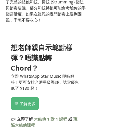
了完整的結他和弦、掃弦 (Strumming) 指法
與節奏建議。部分和弦轉換可能會考驗你的手
指靈活度。如果在複雜的過門節奏上遇到困
難，千萬不要灰心！
想老師親自示範點樣
彈？唔識點轉 
Chord？
立即 WhatsApp Star Music 即時解
答！更可安排合適星級導師，試堂優惠
低至 $180 起！
💬 了解更多
👉 
立即了解 
木結他 1 對 1 課程
 或 
班
際木結他課程