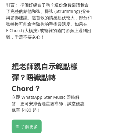
引言： 準備好練習了嗎？這份免費樂譜包含
了完整的結他和弦、掃弦 (Strumming) 指法
與節奏建議。這首歌的情感起伏較大，部分和
弦轉換可能會考驗你的手指靈活度。如果在 
F Chord (大橫按) 或複雜的過門節奏上遇到困
難，千萬不要灰心！
想老師親自示範點樣
彈？唔識點轉 
Chord？
立即 WhatsApp Star Music 即時解
答！更可安排合適星級導師，試堂優惠
低至 $180 起！
💬 了解更多