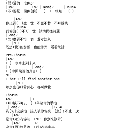
(戀)過的　比你少 

|Bm7         Em7 |D#maj7     |Dsus4

(不)要緊　因你(的)　 (  )  很短   ( )  

    |Am7 

你想要(一)生一世　不更不替　不可脫軌

    |Dsus4

我偏偏( )不可一世　談情同樣綺麗

|Gmaj7

(怎)麼要不惜一切　遵守法規

   |N.C

既然(愛)能發誓　也能作弊　看看統計

Pre-Chorus

|Am7

( )一班車去到未來

|D           |Gmaj7

( )中間幾百個月台( )

MC:

I bet I'll find another one

     |N.C

每次也(刻)骨銘心　都叫做愛

Chorus

Am7         |D 

(可)以不可以　( )舉起你的手指

 |Gmaj7                |E/G#

為(何)沒戒指　誰人被你忽視　(忽)了不止一次

   |Am7

是你(永)冇節制　(MC: 你別來訓示)

   |Am7       D7

沒你(固)執思維　(我)在談處事
