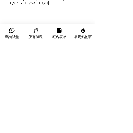
| E/G# - E7/G#  E7/B|
結他班際課程:    
https://www.starmusic.hk/guitarcourse
查詢試堂
所有課程
報名表格
暑期結他班
結他1對1課程:   
https://www.starmusic.hk/music-courses
自學遇到樽頸？轉換和
弦太慢、掃弦唔好聽？
只需 $180 起，Star Music 專業導師手
把手為你執正手勢，即享試堂優惠！另
有 
星級導師
、
線上課程
 等不同課堂選
擇。
👉 
立即了解 
木結他 1 對 1 課程
 或 
班