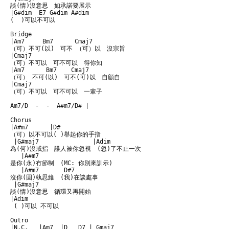
談(情)沒意思　如承諾要展示

|G#dim  E7 G#dim A#dim           

(  )可以不可以

Bridge

|Am7     Bm7      Cmaj7

（可）不可(以)　可不 （可）以　沒宗旨

|Cmaj7        

（可）不可以　可不可以　得你知

|Am7      Bm7    Cmaj7

（可） 不可(以)　可不(可)以　自顧自

|Cmaj7

（可）不可以　可不可以　一輩子

Am7/D  -  -  A#m7/D# | 

Chorus 

|A#m7      |D#

（可）以不可以( )舉起你的手指

 |G#maj7               |Adim

為(何)沒戒指　誰人被你忽視　(忽)了不止一次

   |A#m7

是你(永)冇節制　(MC: 你別來訓示)

   |A#m7       D#7

沒你(固)執思維　(我)在談處事

 |G#maj7

談(情)沒意思　循環又再開始

|Adim

 ( )可以 不可以

Outro

|N.C.   |Am7  |D   D7 | Gmaj7 
