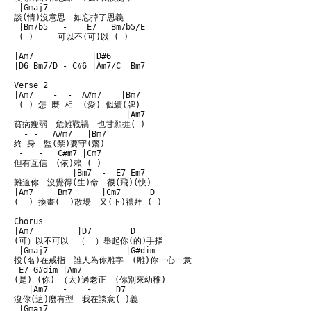
 |Gmaj7

談(情)沒意思　如忘掉了恩義　

 |Bm7b5   -    E7   Bm7b5/E

 ( )     可以不(可)以 ( )

|Am7            |D#6  

|D6 Bm7/D - C#6 |Am7/C  Bm7 

Verse 2

|Am7    -  -  A#m7    |Bm7

 ( ) 怎 麼 相  (愛) 似續(牌)

                       |Am7

貧病瘦弱　危難戰禍　也甘願捱( )

  - -   A#m7   |Bm7

終 身　監(禁)要守(齋)

 -   -   C#m7 |Cm7

但有互信　(依)賴 ( )

            |Bm7  -  E7 Em7  

難道你　沒覺得(生)命　很(飛)(快) 

|Am7     Bm7      |Cm7      D

(  ) 換畫(  )散場　又(下)禮拜 ( )

Chorus

|Am7         |D7        D

(可）以不可以　（  ）舉起你(的)手指

 |Gmaj7                |G#dim    

投(名)在戒指　誰人為你雕字　(雕)你一心一意

 E7 G#dim |Am7

(是) (你) （太)過老正　(你別來幼稚)

   |Am7   -    -     D7     

沒你(這)麼有型　我在談意( )義

 |Gmaj7
