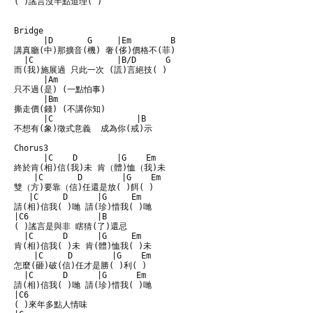
( )謠言沒半點道理( )

Bridge

      |D       G     |Em        B

講真廳(中)那擴音(機) 奢(侈)價格不(菲)

  |C                 |B/D      G

而(我)施展過 只此一次 (謊)言絕技( )

      |Am

只不過(是) (一點怕事)

      |Bm

撕走價(錢) (不講你知)

      |C                 |B

不想有(象)徵式意義  成為你(戒)示

Chorus3

      |C    D        |G    Em

終於肯(相)信(我)未 肯（體)恤（我)未

    |C       D        |G    Em

雙（方)要靠（信)任還是放( )餌( )

   |C     D      |G     Em

請(相)信我( )哋 請(珍)惜我( )哋

|C6              |B

( )謠言是與非 瞎猜(了)還忌

  |C      D      |G     Em

肯(相)信我( )未 肯(體)恤我( )未

    |C     D        |G    Em

怎麼(砸)破(信)任才是勝( )利( )

  |C      D      |G      Em

請(相)信我( )哋 請(珍)惜我( )哋

|C6            

( )來年多點人情味
