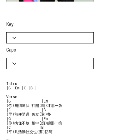
​Key
Capo
Intro

|G |Em |C |B |

Verse

|G              |Em

(你)無謂迫我 打開(剛)才那一版

|C              |B

(早)前便講過 舊友(聚)餐

|G              |Em

(你)擒住不放 相中(痴)纏那一挽

|C             |B

(平)凡活動社交也(要)防範
