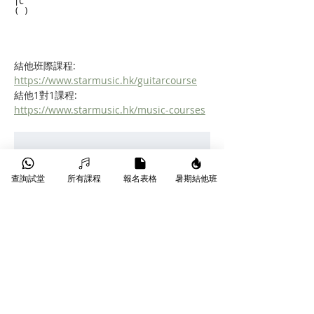
|C

( )
結他班際課程:    
https://www.starmusic.hk/guitarcourse
結他1對1課程:   
https://www.starmusic.hk/music-courses
查詢試堂
所有課程
報名表格
暑期結他班
自學遇到樽頸？轉換和
弦太慢、掃弦唔好聽？
只需 $180 起，Star Music 專業導師手
把手為你執正手勢，即享試堂優惠！另
有 
星級導師
、
線上課程
 等不同課堂選
擇。
👉 
立即了解 
木結他 1 對 1 課程
 或 
班