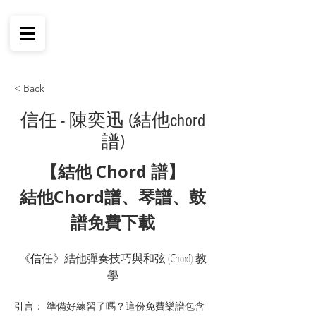
< Back
信任 - 陳奕迅 (結他chord
譜)
【結他 Chord 譜】
結他Chord譜、琴譜、鼓
譜免費下載
《
信任
》結他彈奏技巧與和弦 (Chord) 教
學
引言： 準備好練習了嗎？這份免費樂譜包含