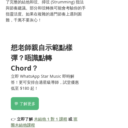
了完整的結他和弦、掃弦 (Strumming) 指法
與節奏建議。部分和弦轉換可能會考驗你的手
指靈活度。如果在複雜的過門節奏上遇到困
難，千萬不要灰心！
想老師親自示範點樣
彈？唔識點轉 
Chord？
立即 WhatsApp Star Music 即時解
答！更可安排合適星級導師，試堂優惠
低至 $180 起！
💬 了解更多
👉 
立即了解 
木結他 1 對 1 課程
 或 
班
際木結他課程