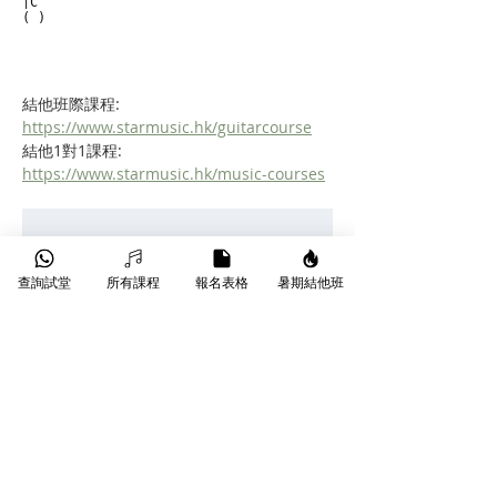
|C

( )
結他班際課程:    
https://www.starmusic.hk/guitarcourse
結他1對1課程:   
https://www.starmusic.hk/music-courses
查詢試堂
所有課程
報名表格
暑期結他班
自學遇到樽頸？轉換和
弦太慢、掃弦唔好聽？
只需 $180 起，Star Music 專業導師手
把手為你執正手勢，即享試堂優惠！另
有 
星級導師
、
線上課程
 等不同課堂選
擇。
👉 
立即了解 
木結他 1 對 1 課程
 或 
班