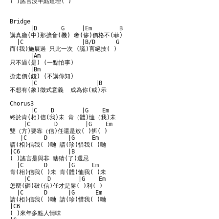
( )謠言沒半點道理( )

Bridge

      |D       G     |Em        B

講真廳(中)那擴音(機) 奢(侈)價格不(菲)

  |C                 |B/D      G

而(我)施展過 只此一次 (謊)言絕技( )

      |Am

只不過(是) (一點怕事)

      |Bm

撕走價(錢) (不講你知)

      |C                 |B

不想有(象)徵式意義  成為你(戒)示

Chorus3

      |C    D        |G    Em

終於肯(相)信(我)未 肯（體)恤（我)未

    |C       D        |G    Em

雙（方)要靠（信)任還是放( )餌( )

   |C     D      |G     Em

請(相)信我( )哋 請(珍)惜我( )哋

|C6              |B

( )謠言是與非 瞎猜(了)還忌

  |C      D      |G     Em

肯(相)信我( )未 肯(體)恤我( )未

    |C     D        |G    Em

怎麼(砸)破(信)任才是勝( )利( )

  |C      D      |G      Em

請(相)信我( )哋 請(珍)惜我( )哋

|C6            

( )來年多點人情味
