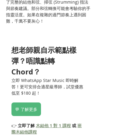
了完整的結他和弦、掃弦 (Strumming) 指法
與節奏建議。部分和弦轉換可能會考驗你的手
指靈活度。如果在複雜的過門節奏上遇到困
難，千萬不要灰心！
想老師親自示範點樣
彈？唔識點轉 
Chord？
立即 WhatsApp Star Music 即時解
答！更可安排合適星級導師，試堂優惠
低至 $180 起！
💬 了解更多
👉 
立即了解 
木結他 1 對 1 課程
 或 
班
際木結他課程