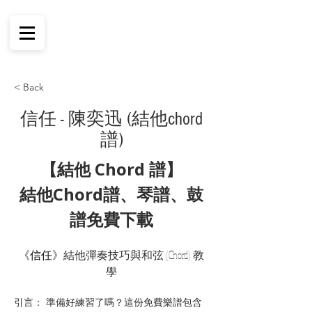
< Back
信任 - 陳奕迅 (結他chord
譜)
【結他 Chord 譜】
結他Chord譜、琴譜、鼓
譜免費下載
《
信任
》結他彈奏技巧與和弦 (Chord) 教
學
引言： 準備好練習了嗎？這份免費樂譜包含