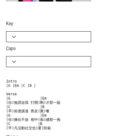
​Key
Capo
Intro

|G |Em |C |B |

Verse

|G              |Em

(你)無謂迫我 打開(剛)才那一版

|C              |B

(早)前便講過 舊友(聚)餐

|G              |Em

(你)擒住不放 相中(痴)纏那一挽

|C             |B

(平)凡活動社交也(要)防範
