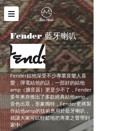
藍牙喇叭
Fender
Fender結他深受不少專業音樂人喜
愛，彈電結他的話，一部好的結他
amp（擴音器）更是少不了，Fender
多年來亦推出了多款經典結他amp，
音色出眾，形象獨特，Fender更將製
作結他amp的技術應用於藍牙喇叭，
就讓大家可以輕鬆地把專業之聲帶到
家中。