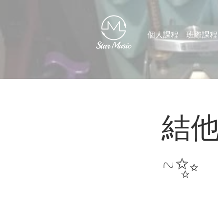
個人課程
班際課程
結他S
~✨