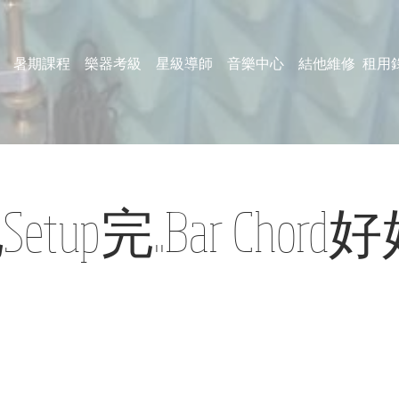
暑期課程
樂器考級
星級導師
音樂中心
結他維修
租用
etup完..Bar Chor